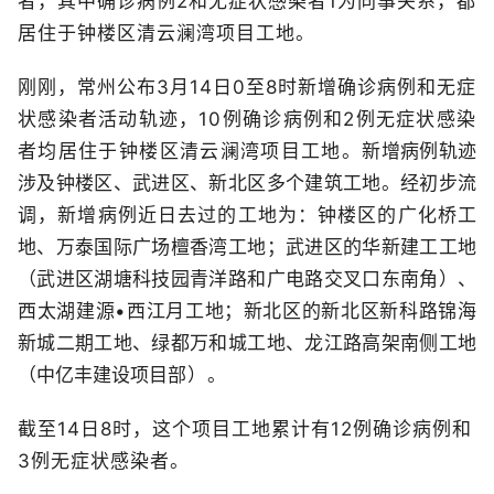
者，其中确诊病例2和无症状感染者1为同事关系，都
居住于钟楼区清云澜湾项目工地。
刚刚，常州公布3月14日0至8时新增确诊病例和无症
状感染者活动轨迹，10例确诊病例和2例无症状感染
者均居住于钟楼区清云澜湾项目工地。
新增病例轨迹
涉及钟楼区、武进区、新北区多个建筑工地。经初步流
调，新增病例近日去过的工地为：钟楼区的广化桥工
地、万泰国际广场檀香湾工地；武进区的华新建工工地
（武进区湖塘科技园青洋路和广电路交叉口东南角）、
西太湖建源•西江月工地；新北区的新北区新科路锦海
新城二期工地、绿都万和城工地、龙江路高架南侧工地
（中亿丰建设项目
部）。
截至14日8时，这个项目工地累计有12例确诊病例和
3例无症状感染者。