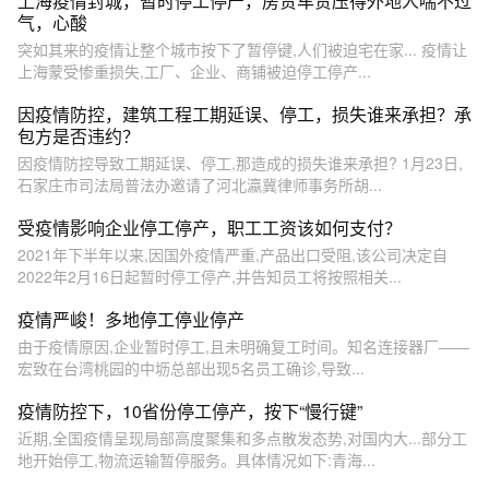
上海疫情封城，暂时停工停产，房贷车贷压得外地人喘不过
气，心酸
突如其来的疫情让整个城市按下了暂停键,人们被迫宅在家... 疫情让
上海蒙受惨重损失,工厂、企业、商铺被迫停工停产...
因疫情防控，建筑工程工期延误、停工，损失谁来承担？承
包方是否违约？
因疫情防控导致工期延误、停工,那造成的损失谁来承担? 1月23日,
石家庄市司法局普法办邀请了河北瀛冀律师事务所胡...
受疫情影响企业停工停产，职工工资该如何支付？
2021年下半年以来,因国外疫情严重,产品出口受阻,该公司决定自
2022年2月16日起暂时停工停产,并告知员工将按照相关...
疫情严峻！多地停工停业停产
由于疫情原因,企业暂时停工,且未明确复工时间。知名连接器厂——
宏致在台湾桃园的中坜总部出现5名员工确诊,导致...
疫情防控下，10省份停工停产，按下“慢行键”
近期,全国疫情呈现局部高度聚集和多点散发态势,对国内大...部分工
地开始停工,物流运输暂停服务。具体情况如下:青海...