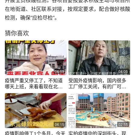
开展全员核酸检测。各项目要按要求积极主动与项目所
在地街道、社区联系对接，按规定要求，配合做好核酸
检测，确保“应检尽检”。
猜你喜欢
08:59
04:05
疫情严重又停工了，不知道
受国外疫情影响，国内很多
哪天上班，来看看现在北京
工厂停工关闭，有的厂可能
人的生活！
还会倒闭
06:15
02:55
疫情影响停工1个多月，今天
实拍疫情中的深圳街头，现