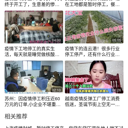
终于开工了，生意差的惨不
在工地都是暂时停工，餐厅
忍睹
也是只能打包
04:00
05:05
疫情下工地停工的真实生
疫情下的连云港！很多行业
活，每天就是睡觉做核酸！
停工停产，还有什么行业损
是否一样的生活
失比较严重?
02:10
06:26
苏州：因疫情停工积压近60
越南疫情反弹工厂停工消费
万元的订单,小企业不堪重负,
低迷，圣诞节街上空无一
政府来帮忙
人，人去哪了？
相关推荐