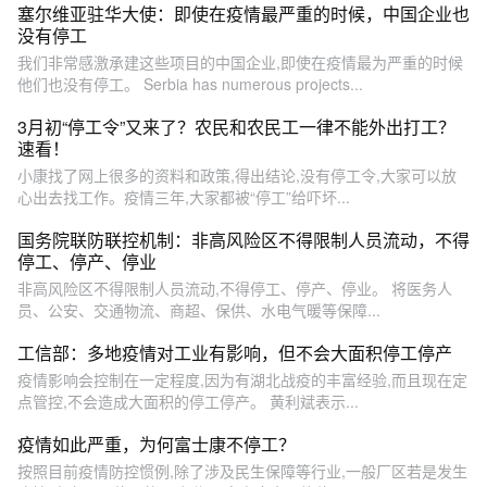
塞尔维亚驻华大使：即使在疫情最严重的时候，中国企业也
没有停工
我们非常感激承建这些项目的中国企业,即使在疫情最为严重的时候
他们也没有停工。 Serbia has numerous projects...
3月初“停工令”又来了？农民和农民工一律不能外出打工？
速看！
小康找了网上很多的资料和政策,得出结论,没有停工令,大家可以放
心出去找工作。疫情三年,大家都被“停工”给吓坏...
国务院联防联控机制：非高风险区不得限制人员流动，不得
停工、停产、停业
非高风险区不得限制人员流动,不得停工、停产、停业。 将医务人
员、公安、交通物流、商超、保供、水电气暖等保障...
工信部：多地疫情对工业有影响，但不会大面积停工停产
疫情影响会控制在一定程度,因为有湖北战疫的丰富经验,而且现在定
点管控,不会造成大面积的停工停产。 黄利斌表示...
疫情如此严重，为何富士康不停工？
按照目前疫情防控惯例,除了涉及民生保障等行业,一般厂区若是发生