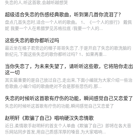
失恋的人,听这首歌,会越听越想哭
超级适合失恋的伤感经典歌曲，听到第几首你流泪了？
盘点几首失恋时,适合一个人听的歌曲。 1、《一个人的旅行》 戴佩
妮 我要一个人在希腊梦见苏格拉底 /我要一个人的...
这些失恋的歌你都听过吗
最近坐在橘子君旁边的帽子哥哥失恋了,于是开启了失恋的歌洗脑的
新纪元,下面这些失恋的歌你都听过吗? 1、如果再重...
当你失恋了，为未来失望了，请听听这些歌，它将陪你走出
这一切
其实最重要的是自己放过自己,走出来,下面小编就为大家介绍一些治
愈歌曲,小编介绍的歌曲绝对不会是那些悲伤的,那...
失恋的时候听这首歌有疗伤的功能，瞬间感觉自己又恋爱了
失恋的时候听这首歌有疗伤的功能,瞬间感觉自己又恋爱了
赵明轩《欺骗了自己》唱响硬汉失恋情歌
近日,柔情歌手赵明轩的首支个人单曲《欺骗了自己》即将在各大音
乐网站同步首发,用自己质感浑厚的嗓音,为大家唱响...