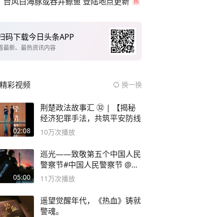
台风白海豚或吞并鲸鱼 登陆地点更新
扫码下载今日头条APP
看最新、最热资讯内容
精彩视频
换一换
荆楚政法故事汇 ㉜ | 【揭秘
经济犯罪手法，共筑平安防线
02:08
10万
次播放
巡光——致敬第五个中国人民
警察节#中国人民警察节 @抖
音小助手
05:00
11万
次播放
遥望觉醒年代，《热血》铸就
警魂。