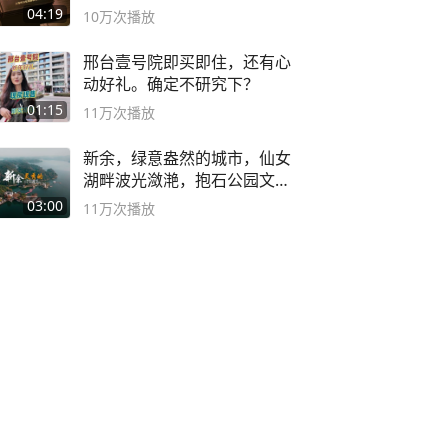
04:19
10万
次播放
邢台壹号院即买即住，还有心
动好礼。确定不研究下？
01:15
11万
次播放
新余，绿意盎然的城市，仙女
湖畔波光潋滟，抱石公园文化
深邃……
03:00
11万
次播放