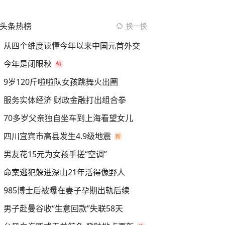
头条热榜
换一换
从四个维度读懂今年以来中国元首外交
今年是闭眼秋
9岁120斤啦啦队女孩跳舞火出圈
服务实体经济 财政金融打出组合拳
70多岁父亲独自坐车到上海看望女儿
四川宜宾市高县发生4.9级地震
男友花15元为女孩手搓“空调”
命案逃犯躲进深山21年活得像野人
985博士后被曝在妻子孕期出轨后续
男子赴曼谷收“生意回款”失联58天