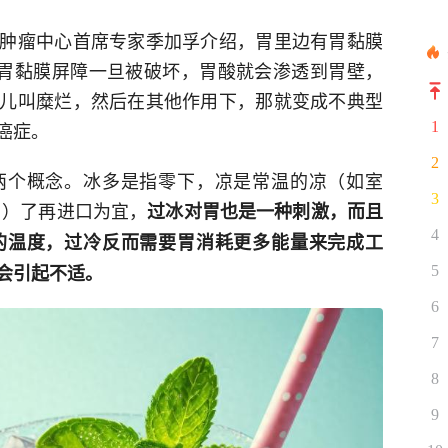
肿瘤中心首席专家季加孚介绍，胃里边有胃黏膜
，胃黏膜屏障一旦被破坏，胃酸就会渗透到胃壁，
儿叫糜烂，然后在其他作用下，那就变成不典型
癌症。
1
2
两个概念。冰多是指零下，凉是常温的凉（如室
3
℃）了再进口为宜，
过冰对胃也是一种刺激，而且
4
的温度，过冷反而需要胃消耗更多能量来完成工
会引起不适。
5
6
7
8
9