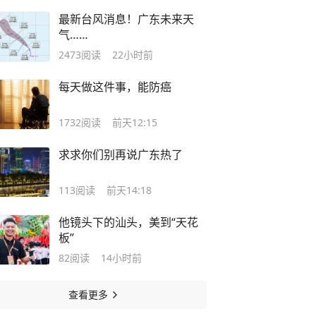
最新台风消息！广东未来天
气……
2473
阅读
22小时前
每天做这件事，能防癌
1732
阅读
前天12:15
求求你们别再说广东热了
113
阅读
前天14:18
他镜头下的汕头，美到“天花
板”
82
阅读
14小时前
查看更多