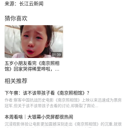
来源：长江云新闻
猜你喜欢
01:39
五岁小朋友看完《南京照相
馆》回家哭得稀里哗啦，收
都收不住
相关推荐
下午察：该不该带孩子看《南京照相馆》？
作者:察客中国抗战历史电影《南京照相馆》上映以来迅速成为票房
冠军,但关于该不该带孩子去看的讨论,却撕裂了舆论...
本周看啥｜大银幕小荧屏都很热闹
沉浸观影体验让电影更加震撼深刻走出《南京照相馆》的沉重,就很