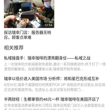
00:54
探访瑞幸门店：服务器无响
应，顾客点单难
相关推荐
私域操盘手：瑞幸咖啡的漂亮翻身仗——私域之战
上一次瑞幸的大新闻是财务造假,通过一系列挽救动作,终于打了一场
漂亮的翻身仗。自疫情爆发以来,瑞幸就开始布局私...
瑞幸以低价进入美国市场 分析师：将和星巴克形成互补
6月30日,瑞幸于美国纽约的两家PICK UP 快取店开启试营业,标志其
正式进军美国市场。在选址上,此次试营业的两家门...
半两财经｜生椰拿铁约46元一杯 瑞幸咖啡在美国开店了
在考虑美国消费者需求和习惯后,瑞幸这两家门店引入全套智能化设
备,员工扫码即可快速完成饮品定制,APP 接入 Appl...