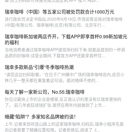
瑞幸咖啡（中国）等五家公司被处罚款合计1000万元
该行政处罚决定书指出,2020年9月18日,市场监管总局对瑞幸咖啡
(中国)有限公司、瑞幸咖啡(北京)有限公司、北京车行...
瑞幸咖啡新加坡两店齐开，下载APP即享首杯0.99新加坡元
的福利
当地消费者通过瑞幸咖啡APP或现场扫码下单,就能品尝到的一杯高
品质的好咖啡;试营业期间,下载官方APP还能享首杯饮...
瑞幸多款新品“引爆”冬季咖啡热潮
“请您这边扫码取餐。”在位于广州耀中广场的瑞幸咖啡店内,店员小
林几乎一整天都在重复着这句话。面对络绎不绝的...
每天了解一家新公司，No.55:瑞幸咖啡
你见过最快上市的企业是哪家,反正我认识的里没有比瑞幸更快的
了。 前几年疯狂烧钱扩张,居然在两年内就做到了上市...
暗藏“陷阱”？多家知名品牌被约谈！
上午,记者来到祁连山路上的这家瑞幸咖啡,扫码后,瑞幸小程序先是
向记者索要了精确位置权限。记者拒绝后,阅读了《...