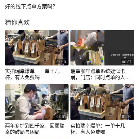
好的线下点单方案吗？
猜你喜欢
01:13
00:27
实拍瑞幸爆单：一单十几
瑞幸咖啡点单系统疑似卡
杯，有人免费喝
崩，门店：同时点单的人太
多
03:51
01:10
两年多扩到四千家，回顾瑞
实拍瑞幸爆单：一单十几
幸的破局与困局
杯，有人免费喝