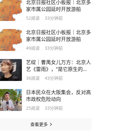
北京日报社区小板报｜北京多
家市属公园延时开放游船
52
阅读
33分钟前
北京日报社区小板报｜北京多
家市属公园延时开放游船
49
阅读
33分钟前
艺绽｜曹禺女儿万方：北京人
艺《雷雨》，“是它原生的样
子”
36
阅读
43分钟前
日本民众在大阪集会，反对高
市政权危险动向
25
阅读
33分钟前
查看更多