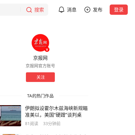
搜索
消息
发布
登录
京报网
京报网官方账号
关注
TA的热门作品
伊朗拟设霍尔木兹海峡新规瞄
准美以，美国“硬蹭”谈判桌
81
阅读
33分钟前