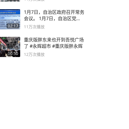
1月7日，自治区政府召开常务
会议。 1月7日，自治区党委
副书记
02:17
11万
次播放
重庆版胖东来也开到吾悦广场
了 #永辉超市 #重庆版胖永辉
00:50
12万
次播放