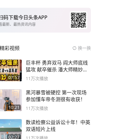
扫码下载今日头条APP
看最新、最热资讯内容
精彩视频
换一换
巨丰杯 勇弃双马 阎大师底线
猛攻 献卒催杀 潘大师精妙入
局
07:57
11万
次播放
黑河暴雪被硬控 第一次现场
参加懂车帝冬测很有收获！
10:21
11万
次播放
数读检察公益诉讼十年！中英
双语短片上线
02:27
11万
次播放