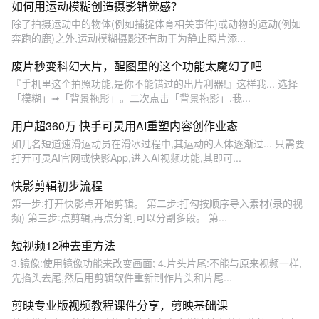
如何用运动模糊创造摄影错觉感？
除了拍摄运动中的物体(例如捕捉体育相关事件)或动物的运动(例如
奔跑的鹿)之外,运动模糊摄影还有助于为静止照片添...
废片秒变科幻大片，醒图里的这个功能太魔幻了吧
『手机里这个拍照功能,是你不能错过的出片利器!』这样我... 选择
「模糊」➟「背景拖影」。二次点击「背景拖影」,我...
用户超360万 快手可灵用AI重塑内容创作业态
如几名短道速滑运动员在滑冰过程中,其运动的人体逐渐过... 只需要
打开可灵AI官网或快影App,进入AI视频功能,其即可...
快影剪辑初步流程
第一步:打开快影点开始剪辑。 第二步:打勾按顺序导入素材(录的视
频) 第三步:点剪辑,再点分割,可以分割多段。 第...
短视频12种去重方法
3.镜像:使用镜像功能来改变画面; 4.片头片尾:不能与原来视频一样,
先掐头去尾,然后用剪辑软件重新制作片头和片尾...
剪映专业版视频教程课件分享，剪映基础课