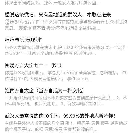
体现出不同的意思。 那么,一般女人发哼哼怎么回...
据说这条微信，只有最地道的武汉人，才敢点进来
②因对方得罪了自己而必须与其较较真,给点颜色看看,语含不屑的
意思。 裹筋:纠缠不清 扳沙:不停地折腾 鬼款/瞎款...
哼哼与“现黄现割”
小齐因为摔伤,我躺在病床上,护工赵姐给我做康复练习,同一个动作
每天90个,一共四五个动作,疼得“哼哼”的时候,赵...
围场方言大全七十一（N1）
你是趁公家有困难,~。 拿总儿ná zǒnɡr:全面掌握、总结概括。 单
位得有个~的;大伙发言他最后~。 拿作ná zuo:...
淮南方言大全（当方言成为一种文化）
一开始刚听到的时候根本不知道这些方言到底是什么意思,... 2、不
行--叫毛比吧。 也叫也熊吧。 3、好吃--叫好吃的羊...
武汉人最常说的这10个词，99.99%的外地人听不懂！
有哪些是外地人听不懂的几个词吧! 1、嘎巴子 意思:傻子 越看他越
像个嘎巴子! 2、的裸 意思:得意 看她那的裸的样...