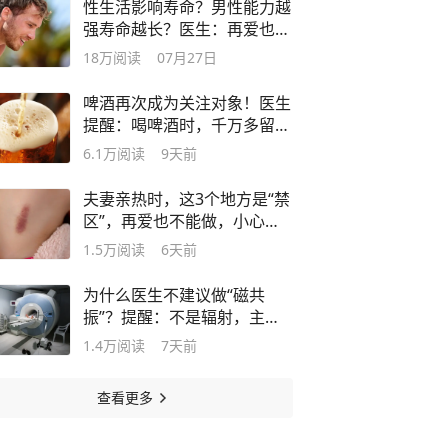
性生活影响寿命？男性能力越
强寿命越长？医生：再爱也要
懂节制
18万
阅读
07月27日
啤酒再次成为关注对象！医生
提醒：喝啤酒时，千万多留意
这几点！
6.1万
阅读
9天前
夫妻亲热时，这3个地方是“禁
区”，再爱也不能做，小心搞
出人命
1.5万
阅读
6天前
为什么医生不建议做“磁共
振”？提醒：不是辐射，主要
因为这4点
1.4万
阅读
7天前
查看更多