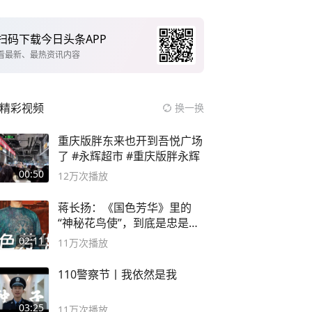
扫码下载今日头条APP
看最新、最热资讯内容
精彩视频
换一换
重庆版胖东来也开到吾悦广场
了 #永辉超市 #重庆版胖永辉
00:50
12万
次播放
蒋长扬：《国色芳华》里的
“神秘花鸟使”，到底是忠是
奸？
02:11
11万
次播放
110警察节丨我依然是我
03:25
11万
次播放