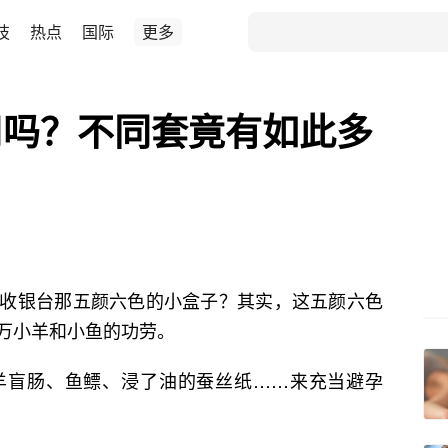
技
热点
国际
更多
用吗？不同套竟有如此多
收银台那五颜六色的小盒子？其实，这五颜六色
万小羊和小鱼的功劳。
羊盲肠、鱼鳔、浸了油的蚕丝纸……来充当避孕