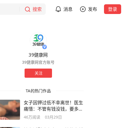
搜索
消息
发布
登录
39健康网
39健康网官方账号
关注
TA的热门作品
女子因钾过低不幸离世！医生
痛惜：不管有钱没钱，要多吃
这几物
46万
阅读
03月29日