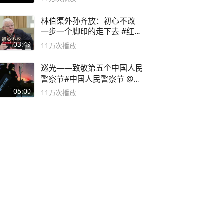
林伯渠外孙齐放：初心不改
一步一个脚印的走下去 #红船
论坛
03:49
11万
次播放
巡光——致敬第五个中国人民
警察节#中国人民警察节 @抖
音小助手
05:00
11万
次播放