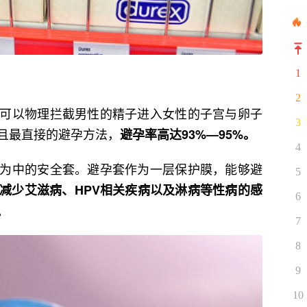
1
2
可以物理拦截男性的精子进入女性的子宫与卵子
3
且最直接的避孕方法，
避孕率高达93%—95%。
4
为中的安全套。避孕套作为一层保护膜，能够避
5
减少艾滋病、HPV相关疾病以及淋病等性病的感
6
。
7
8
9
10