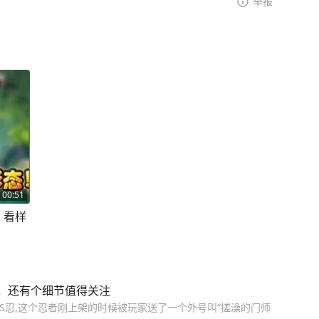
举报
00:51
！看样
，还有个细节值得关注
招S忍,这个忍者刚上架的时候被玩家送了一个外号叫“搓澡的门师