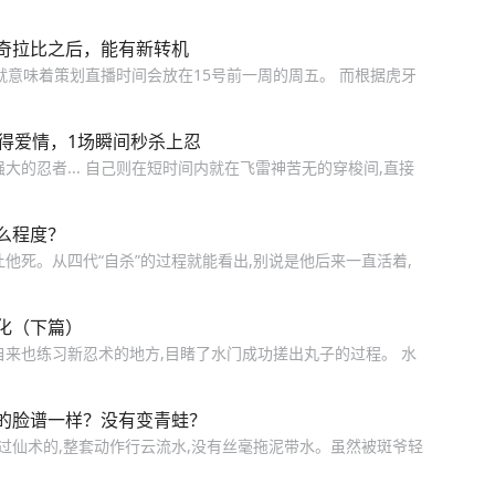
奇拉比之后，能有新转机
就意味着策划直播时间会放在15号前一周的周五。 而根据虎牙
得爱情，1场瞬间秒杀上忍
大的忍者... 自己则在短时间内就在飞雷神苦无的穿梭间,直接
么程度？
他死。从四代“自杀”的过程就能看出,别说是他后来一直活着,
化（下篇）
自来也练习新忍术的地方,目睹了水门成功搓出丸子的过程。 水
的脸谱一样？没有变青蛙？
用过仙术的,整套动作行云流水,没有丝毫拖泥带水。虽然被斑爷轻