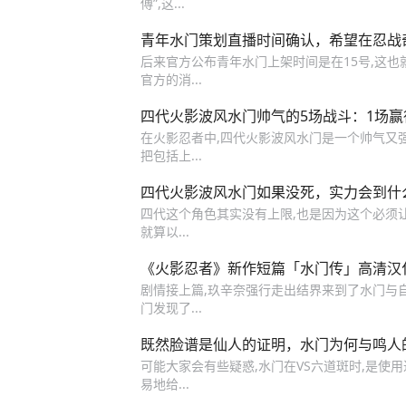
傅”,这...
青年水门策划直播时间确认，希望在忍战
后来官方公布青年水门上架时间是在15号,这也
官方的消...
四代火影波风水门帅气的5场战斗：1场赢
在火影忍者中,四代火影波风水门是一个帅气又强
把包括上...
四代火影波风水门如果没死，实力会到什
四代这个角色其实没有上限,也是因为这个必须让
就算以...
《火影忍者》新作短篇「水门传」高清汉
剧情接上篇,玖辛奈强行走出结界来到了水门与
门发现了...
既然脸谱是仙人的证明，水门为何与鸣人
可能大家会有些疑惑,水门在VS六道斑时,是使
易地给...