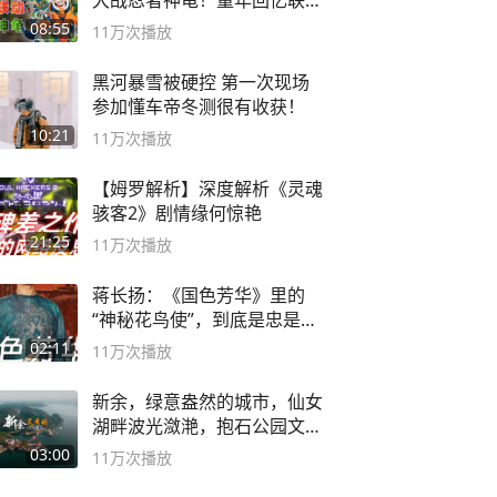
大战忍者神龟！童年回忆联动
论武？
08:55
11万
次播放
黑河暴雪被硬控 第一次现场
参加懂车帝冬测很有收获！
10:21
11万
次播放
【姆罗解析】深度解析《灵魂
骇客2》剧情缘何惊艳
21:25
11万
次播放
蒋长扬：《国色芳华》里的
“神秘花鸟使”，到底是忠是
奸？
02:11
11万
次播放
新余，绿意盎然的城市，仙女
湖畔波光潋滟，抱石公园文化
深邃……
03:00
11万
次播放