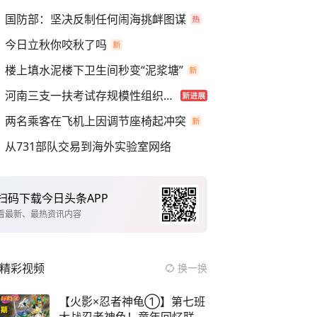
国防部：坚决反制任何闹海挑衅图谋
今日立秋你咬秋了吗
楼上填水泥楼下卫生间秒变“泥浆塘”
河南三支一扶考试存规模性组织作弊
两名乘客在飞机上因调节座椅起冲突
从731部队交易到海外实验室网络
扫码下载今日头条APP
看最新、最热资讯内容
精彩视频
换一换
【火影×忍者神龟①】第七班