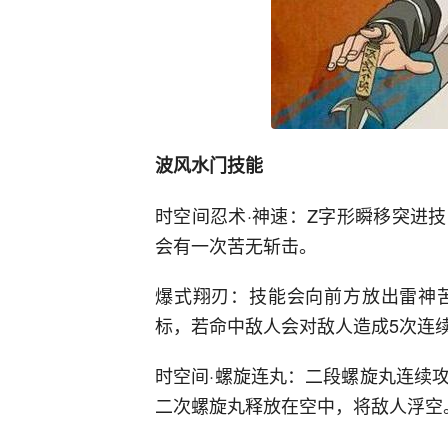
波风水门技能
时空间忍术·神速：Z字形瞬移突进
会有一次苦无斩击。
爆式翔刃：技能会向前方放出雷神
标，若命中敌人会对敌人造成5次连
时空间·螺旋连丸：二段螺旋丸连续
二次螺旋丸释放在空中，将敌人浮空