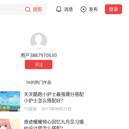
搜索
消息
发布
登录
用户3887970530
关注
TA的热门作品
天天酷跑小护士最强爆分搭配
小护士怎么搭配好？
15
阅读
2017年08月21日
奇迹暖暖倾心回忆九月见习婚
纱设计师怎么搭配？