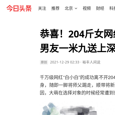
关注
推荐
北京
视频
财经
科
恭喜！204斤女网
男友一米九送上
2021-12-29 02:33
·
裕丰人间说
原创
千万级网红“白小白”的成功离不开2
身，随即一脚将师父踢走，顺带将新
因，大萌在选择对象的时候经常遭到师