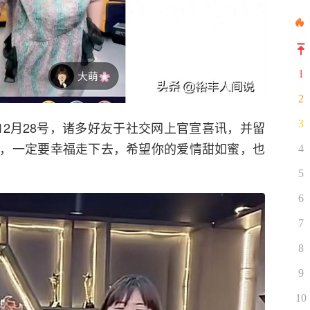
1
2
3
12月28号，诸多好友于社交网上官宣喜讯，并留
，一定要幸福走下去，希望你的爱情甜如蜜，也
4
5
6
7
8
9
10