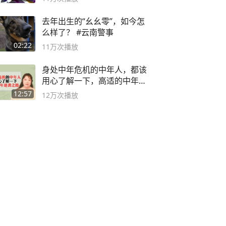
去年出生的“幺幺零”，如今怎
么样了？ #云南警事
02:22
11万
次播放
身处中年危机的中年人，都该
用心了解一下，高适的中年逆
袭之路
12:57
12万
次播放