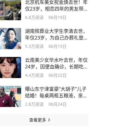
北京机车美女祝金焕去世！年
仅23岁，相恋四年的男友带遗
照游西藏
6.8万
阅读
06月19日
湖南殡葬业大学生李清去世，
年仅23岁，为自己办葬礼登清
华演讲台
5.3万
阅读
06月15日
云南美少女毕水叶去世，年仅
24岁，因便血确诊，长期吃辣
不节制
4.4万
阅读
06月22日
曝山东宁津富豪“大胡子”儿子
结婚！每桌两瓶五粮液，亲妈
没登台
2.8万
阅读
06月24日
查看更多