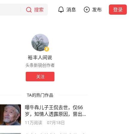
搜索
消息
发布
登录
裕丰人间说
头条新锐创作者
关注
TA的热门作品
曝牛犇儿子王侃去世，仅66
岁，知情人透露原因，曾出演
《琅琊榜》
11万
阅读
07月18日