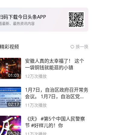
扫码下载今日头条APP
看最新、最热资讯内容
精彩视频
换一换
安徽人真的太幸福了！ 这个
一袋铜钱就能逛的小镇
01:03
12万
次播放
1月7日，自治区政府召开常务
会议。 1月7日，自治区党委
副书记
02:17
11万
次播放
《庆》 #第5个中国人民警察
节 #好样儿的！你
01:52
11万
次播放