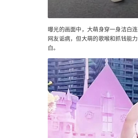
曝光的画面中，大萌身穿一身洁白连
网友诟病，但大萌的歌喉和抓钱能力
白。