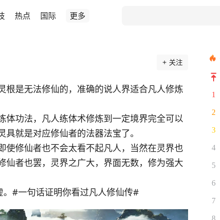
技
热点
国际
更多
关注
灵根是无法修仙的，准确的说人界适合凡人修炼
1
2
练体功法，凡人练体术修炼到一定境界完全可以
3
灵具就是对应修仙者的法器法宝了。
即使修仙者也不会太看不起凡人，当然在灵界也
4
修仙者也罢，灵界之广大，界面无数，修为强大
5
6
虚。#一句话证明你看过凡人修仙传#
7
8