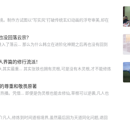
境。制作方试图以“写实风”打破传统玄幻动画的浮夸审美,却在
也没回落云宗？
入了落云... 那么为什么韩立在进阶化神期之后再也没有回到
人界篇的修行流派！
其实最重... 其实张铁也拥有灵根,可是没有木灵根,才不能修炼
心的尊重和敬畏原著
播。凭借... 即便是伪灵根也能去修仙,草根可以逆袭,凡人也
介凡人,修炼到时间道祖境界,虽然最后因为天道同化问题,退回