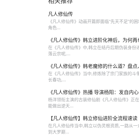
相关推荐
凡人修仙传
《凡人修仙传》动画开篇即面临“先天不足”的困
角色...
《凡人修仙传》韩立进阶化神后，为何再
在《凡人修仙传》中,韩立在结丹后期伪装身份进
落云宗呢,...
《凡人修仙传》韩老魔修的什么道？盘点
在《凡人修仙传》当中,修炼除了宗门家族的斗争,
长春功,...
《凡人修仙传》热播 导演杨阳：发自内
杨洋领衔主演的古装修仙剧《凡人修仙传》正在热
能做出逆天...
【凡人修仙传】韩立修仙进阶全流程速读
在凡人修仙传当中,韩立以伪灵根资质,一路从一
到大罗巅...