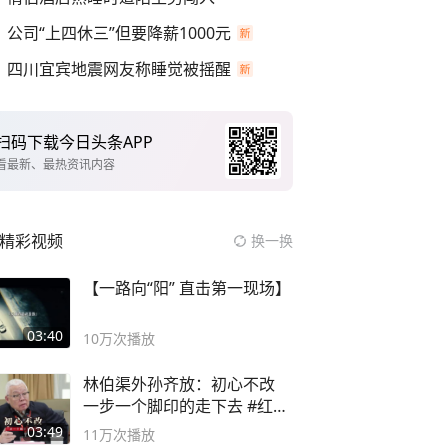
公司“上四休三”但要降薪1000元
四川宜宾地震网友称睡觉被摇醒
扫码下载今日头条APP
看最新、最热资讯内容
精彩视频
换一换
【一路向“阳” 直击第一现场】
03:40
10万
次播放
林伯渠外孙齐放：初心不改
一步一个脚印的走下去 #红船
论坛
03:49
11万
次播放