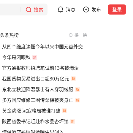
搜索
消息
发布
登录
头条热榜
换一换
从四个维度读懂今年以来中国元首外交
今年是闭眼秋
官方通报教师招聘笔试前13名被淘汰
我国货物贸易进出口超30万亿元
东北立秋迎降温暴击有人穿羽绒服
多方回应维修工困传菜梯被夹身亡
黄金跳涨 沉寂格局被谁打破
陕西省委书记赶赴柞水县杏坪镇
情侣酒店熟睡时遭陌生男闯入