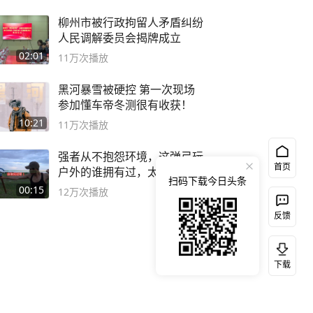
柳州市被行政拘留人矛盾纠纷
人民调解委员会揭牌成立
02:01
11万
次播放
黑河暴雪被硬控 第一次现场
参加懂车帝冬测很有收获！
10:21
11万
次播放
强者从不抱怨环境，这弹弓玩
首页
户外的谁拥有过，太准了#弹
扫码下载今日头条
弓#户外
00:15
12万
次播放
反馈
下载