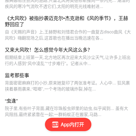
雅典娜阻住狂风的道路,只留北风将奥德修斯推向一条闪光... 潮湿的
疾风的寒冷气流吹不透它们,太阳的明亮光线难射进...
《大风吹》被指抄袭迈克尔•杰克逊和《风的季节》，王赫
野回应了
自《天赐的声音》上,王赫野和刘惜君合作的一曲复古disco曲风《大
风吹》嗨翻现场之后,这首歌也在播出当晚迅速在各...
又来大风吹！怎么感觉今年大风这么多？
假期结束上班第一天,北方地区再次迎来大风沙尘天气,让许多上班出
行的人感到“风中凌乱”“寸步难行”。记者从中...
监考那些事
背面密密麻麻打的小抄,原来她复印了两张准考证。人心中... 狂风裹
挟着暴雨袭来,“哐啷”,一个考场的玻璃炸裂,掉在...
“虫逢”
院子里,有些叶子背面,藏在珍珠般虫卵里的幼虫,似乎闻到... 虽有大
风阻挡,最终紧紧靠在一起;一群蚂蚁正在搬家,马路...
App内打开