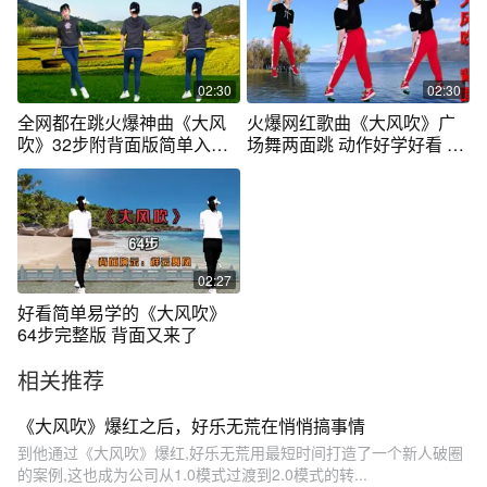
02:30
02:30
全网都在跳火爆神曲《大风
火爆网红歌曲《大风吹》广
吹》32步附背面版简单入门
场舞两面跳 动作好学好看 歌
好看
曲流行好听
02:27
好看简单易学的《大风吹》
64步完整版 背面又来了
相关推荐
《大风吹》爆红之后，好乐无荒在悄悄搞事情
到他通过《大风吹》爆红,好乐无荒用最短时间打造了一个新人破圈
的案例,这也成为公司从1.0模式过渡到2.0模式的转...