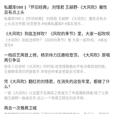
私藏库088 ‖「怀旧经典」 刘惜君 王赫野-《大风吹》魔性
且有点上头
私藏库088 ‖【怀旧经典】 刘惜君 王赫野-《大风吹》 魔性且有点
上头关注专题 欣赏更多:#经典私藏库# #美友音乐...
《大风吹》到底怎样吹？《风吹的季节》里，大家一起吹呗
《大风吹》到底怎样吹? 《风吹的季节》里,大家一起吹呗。 #美友
音乐#
一档综艺两首上榜，杨宗纬力压鹿晗登顶，《大风吹》原唱
再引争议
很多人在初听《大风吹》的时候,就觉得歌曲似乎有点像其他的歌。
王赫野本质仍然是歌手,年轻创作者走老路无可厚非...
凭《大风吹》翻红的刘惜君，在消失的这些年里，都做了什
么？
一首《大风吹》以迅雷不及掩耳之势成为了年度爆款神曲,除了让原
唱王赫野一曲成名外,也让一个熟悉又陌生的名字再...
再去一次雅典卫城