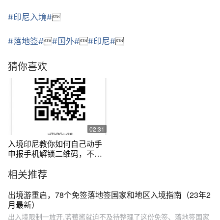
#印尼入境#

#落地签#

#国外#

#印尼#

猜你喜欢
02:31
入境印尼教你如何自己动手
申报手机解锁二维码，不懂
的，评论必回
相关推荐
出境游重启，78个免签落地签国家和地区入境指南（23年2
月最新）
出入境限制一放开,蓝莓酱就迫不及待整理了这份免签、落地签国家