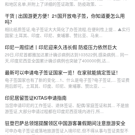
和地区名单,并附上了详细的签证政策、防疫政策、...
干货 | 出国游更方便！21国开放电子签，你知道要怎么用
吗？
相比纸质签证,电子签证大大简化了办签流程,在便利性上提... ▲实行
国家:土耳其、印度、印尼、柬埔寨、赞比亚、马来...
​印尼一周综述丨印尼迎来久违长假 防疫压力依然巨大
29日,印尼首都雅加达累计确诊病例达到103522例,感染病例... 同一
天,印度尼西亚全国累计确诊病例也突破了400000例,达...
最新可以申请电子签证国家一览！在家就能搞定签证！
电子签国家也有了新的变化…1、什么是电子签?电子签证,... 签证费
用后即可。土耳其、印度、印尼、柬埔寨、赞比亚、...
印尼居留签证KITAS申请指南
当您申请印尼的工作签证、退休签证、配偶/家庭签证和其... 不是旅
游签证,大部分申请过程都在印度尼西亚境内进行,所...
驻登巴萨总领馆提醒领区中国游客暑假期间注意旅游安全
可申办电子签证或落地旅游签证入境印尼,但不得从事与签证类型不