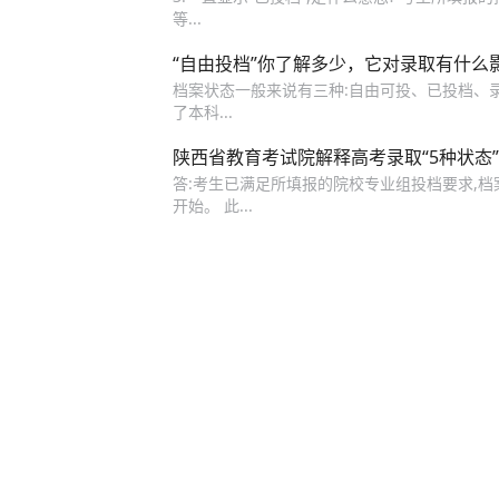
等...
“自由投档”你了解多少，它对录取有什么
档案状态一般来说有三种:自由可投、已投档、录取
了本科...
陕西省教育考试院解释高考录取“5种状态”
答:考生已满足所填报的院校专业组投档要求,档
开始。 此...