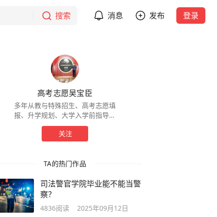
搜索
消息
发布
登录
高考志愿吴宝臣
多年从教与特殊招生、高考志愿填
报、升学规划、大学入学前指导的
经验，诚愿分享给业内新人与考
关注
生、家长…祝福考生高考顺利，录
取如意…
TA的热门作品
司法警官学院毕业能不能当警
察？
4836
阅读
2025年09月12日