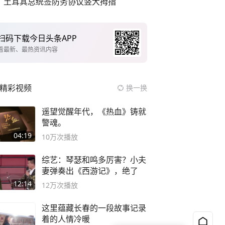
土耳其总统签防务协议竖大拇指
扫码下载今日头条APP
看最新、最热资讯内容
精彩视频
换一换
遥望觉醒年代，《热血》铸就
警魂。
04:19
10万
次播放
综艺：琴瑟和鸣多厉害？小夫
妻弹奏出《西游记》，绝了
12:14
12万
次播放
这里蕴藏长春的一段故事记录
着的人情冷暖