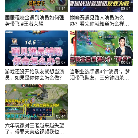
11:14
03:54
国服程咬金遇到演员如何强
巅峰赛遇见路人演员怎么
势带飞 #王者荣耀
办？看完你就知道怎么样反
败为胜了
02:07
00:58
游戏还没开始队友就想当演
当职业选手遇4个“演员”，梦
员，如果是你你会怎么做？
泪带飞队友，三分钟四杀你
敢信？
05:44
六年玩家对王者越来越失望
了，得罪天美这视频我也要
发！