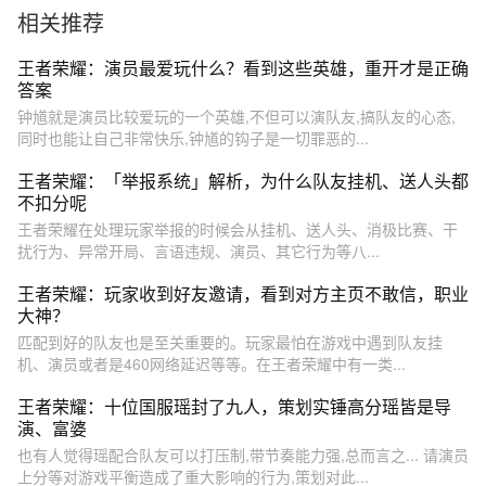
相关推荐
王者荣耀：演员最爱玩什么？看到这些英雄，重开才是正确
答案
钟馗就是演员比较爱玩的一个英雄,不但可以演队友,搞队友的心态,
同时也能让自己非常快乐,钟馗的钩子是一切罪恶的...
王者荣耀：「举报系统」解析，为什么队友挂机、送人头都
不扣分呢
王者荣耀在处理玩家举报的时候会从挂机、送人头、消极比赛、干
扰行为、异常开局、言语违规、演员、其它行为等八...
王者荣耀：玩家收到好友邀请，看到对方主页不敢信，职业
大神？
匹配到好的队友也是至关重要的。玩家最怕在游戏中遇到队友挂
机、演员或者是460网络延迟等等。在王者荣耀中有一类...
王者荣耀：十位国服瑶封了九人，策划实锤高分瑶皆是导
演、富婆
也有人觉得瑶配合队友可以打压制,带节奏能力强,总而言之... 请演员
上分等对游戏平衡造成了重大影响的行为,策划对此...