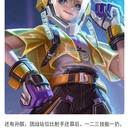
还有孙膑，团战站位比射手还靠后，一二三技能一扔，