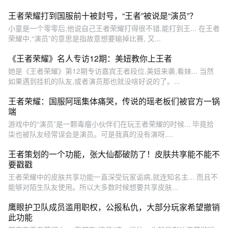
王者荣耀打到国服前十被封号，“王者”被说是“演员”？
小童是一个零零后,他说自己王者荣耀打得很不错,能打到王... 在王者
荣耀中,“演员”的意思是指故意想要输掉比赛, 又...
《王者荣耀》名人专访12期：美妞教你上王者
她是《王者荣耀》第12期专访嘉宾王者段位,美妞来袭,看妹... 当然
如果遇到挂机的队友,或者演员那也就没啥好说的了。...
王者荣耀：国服阿瑶集体痛哭，传说的瑶老板们被官方一锅
端
游戏中的“演员”是一颗毒瘤小伙伴们在玩王者荣耀的时候... 毕竟拾
柒也被队友经常误会是演员。可是我真的没有演呀,...
王者策划的一个功能，张大仙都破防了！皮肤共享能不能不
要戳戳
王者荣耀中的皮肤共享功能一直深受玩家诟病,就连知名主... 而且不
能够对陌生队友使用。所以大多数时候想要共享皮肤...
鹰眼护卫队成员滥用职权，公报私仇，大部分玩家希望撤销
此功能