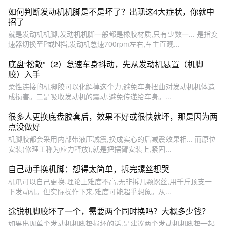
如何判断发动机机脚是不是坏了？出现这4大症状，你就中
招了
就是发动机机脚,发动机机脚一般都是橡胶材质,只有少数一... 是指变
速器切换至P或N挡,发动机怠速700rpm左右,车主直观...
底盘“松散”（2）怠速车身抖动，先从发动机悬置（机脚
胶）入手
柔性连接的机脚胶可以化解掉这个力,避免车身扭曲对发动机机体造
成损害。二是吸收发动机的震动,避免传递给车身。...
很多人更换底盘胶套后，效果不好或很快就坏，那是因为两
点没做好
机脚胶都会采用内部带液压减震,换成实心的后减震效果相... 而原位
安装(修理工称为应力释放),就是把摆臂安装上,紧固...
自己动手换机脚：想得太简单，拆完螺丝想哭
机爪可以自己更换,理论上难度不高,无非拆几颗螺丝,用千斤顶支一
下发动机。但实际操作下来,难度可能超乎想象。从...
途锐机脚胶坏了一个，需要两个同时换吗？大概多少钱？
如果出现单个发动机机脚垫损坏的话,是建议两个发动机机脚垫一起