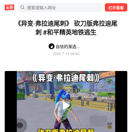
打开看看
《异变·弗拉迪尾刺》 砍刀版弗拉迪尾
刺 #和平精英地铁逃生
自信的渐选（神盾流）
2025-7-15 08:40