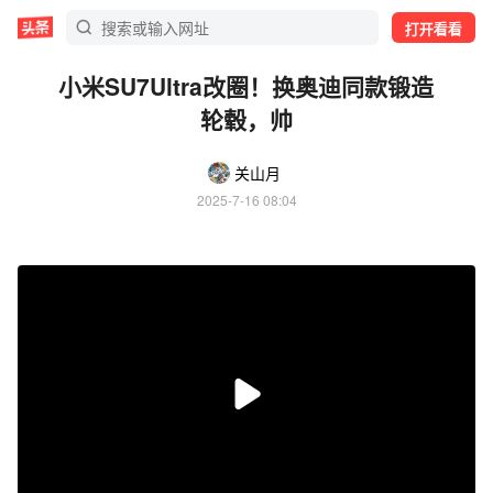
打开看看
小米SU7Ultra改圈！换奥迪同款锻造
轮毂，帅
关山月
2025-7-16 08:04