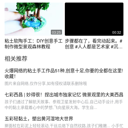
03:25
00:32
粘土软陶手工：DIY创意手工
步骤都在了，看完动起来。#
制作微型景观森林教程
创意 #人人都是艺术家 #沉浸
式体验
相关推荐
火爆网络的粘土手工作品51种,创意十足,你要的全都在这里!
收藏！
图片来自网络,仅作分享,如有侵权请联系删除哦
七彩西昌 | 妙得很！捏出城市独家记忆 微景观里的大美西昌
孩子们通过了解航天故事、参观卫星发射中心后,自己动手设计,用手
中的黏土承载着心中的梦想,飞向星辰大海。学生自...
五彩轻黏土，塑出黄河湿地大世界
擀面杖在彩泥上轻轻滚动,干丝瓜烙下自然纹路,孩子们稚嫩... 小手忙