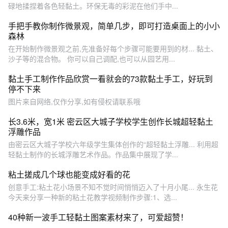
碌地揉捏着各色轻黏土。环保无毒的彩泥在他们手中...
手把手教你制作微景观，简单几步，即可打造桌面上的小小
森林
在开始制作微景观之前,先准备好每个步骤可能要用到的材... 黏土、
沙子等的混合物。 你可以自己调配,也可以从园艺用...
黏土手工制作作品欣赏一看就会的73款黏土手工，好玩到
停不下来
图片来自网络,仅作分享,如有侵权请联系哦
长3.6米，宽1米 密云区大城子学校学生创作长城超轻黏土
浮雕作品
由密云区大城子学校六年级学生集体创作的“超轻黏土浮雕... 利用超
轻黏土制作的长城浮雕艺术作品。作品集中展现了学...
粘土搓成几个球也能变成好看的花
创意手工:粘土花小场景不知不觉时间悄悄迈入了十月小尾... 永生花
今天来分享一种新的粘土花教学视频制作步骤:1、选...
40种新一波手工轻黏土图案素材来了，可爱超赞！