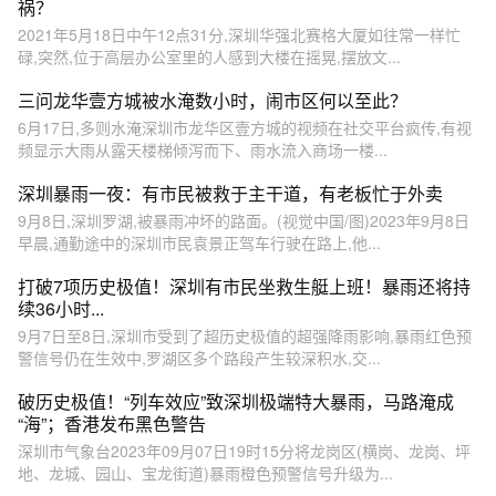
祸？
2021年5月18日中午12点31分,深圳华强北赛格大厦如往常一样忙
碌,突然,位于高层办公室里的人感到大楼在摇晃,摆放文...
三问龙华壹方城被水淹数小时，闹市区何以至此？
6月17日,多则水淹深圳市龙华区壹方城的视频在社交平台疯传,有视
频显示大雨从露天楼梯倾泻而下、雨水流入商场一楼...
深圳暴雨一夜：有市民被救于主干道，有老板忙于外卖
9月8日,深圳罗湖,被暴雨冲坏的路面。(视觉中国/图)2023年9月8日
早晨,通勤途中的深圳市民袁景正驾车行驶在路上,他...
打破7项历史极值！深圳有市民坐救生艇上班！暴雨还将持
续36小时...
9月7日至8日,深圳市受到了超历史极值的超强降雨影响,暴雨红色预
警信号仍在生效中,罗湖区多个路段产生较深积水,交...
破历史极值！“列车效应”致深圳极端特大暴雨，马路淹成
“海”；香港发布黑色警告
深圳市气象台2023年09月07日19时15分将龙岗区(横岗、龙岗、坪
地、龙城、园山、宝龙街道)暴雨橙色预警信号升级为...