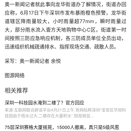
奥一新闻记者就此事向龙华街道办了解情况，街道办回
应称，6月17日下午深圳市发布暴雨橙色预警，龙华街
道辖区降雨量较大，小时雨量超77mm，瞬时雨量过
大，部分雨水流入壹方天地购物中心C区，街道第一时
间按照三防应急响应机制，各三防成员单位全员出动，
迅速组织机械疏通排水、指挥现场交通、疏散人员。
采写：奥一新闻记者 余悦
图源网络
相关推荐
深圳一科技园水淹到二楼了？官方回应
来源:互联网联合辟谣平台4月21日上午,有网帖称深圳“宝安区华旭科
技园由于雨水过大,二楼存在大量积水”,短视频显...
75层深圳赛格大厦摇晃，15000人撤离，真只是5级风惹