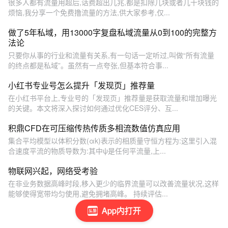
很多人都有流量用超后,话费超出几兆,都是扣除几块或者几十块钱的
烦恼,我分享一个免费撸流量的方法,供大家参考,仅...
做了5年私域，用13000字复盘私域流量从0到100的完整方
法论
只要你从事的行业和流量有关系,有一句话一定听过,叫做“所有流量
的终点都是私域”。虽然有一点夸张,但基本符合事...
小红书专业号怎么提升「发现页」推荐量
在小红书平台上,专业号的「发现页」推荐量是获取流量和增加曝光
的关键。本文将深入探讨如何通过优化CES评分、互...
积鼎CFD在可压缩传热传质多相流数值仿真应用
集合平均模型以体积分数(αk)表示的相质量守恒方程为:这里引入混
合速度平流的物质导数为:其中ψ是任何平流量,上...
物联网兴起，网络受考验
在非业务数据高峰时段,移入更少的临界流量可以改善流量状况,这样
能够使得宽带均匀使用,避免拥堵高峰。 持续评估...
App内打开