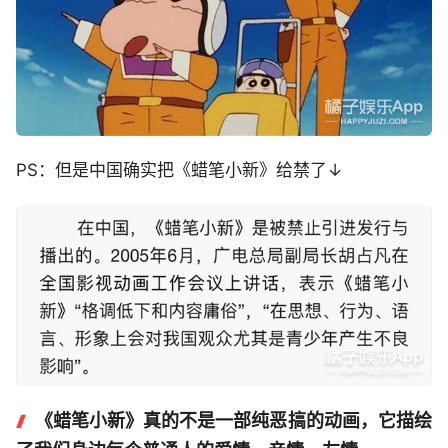
PS：但是中国确实把《蜡笔小新》给禁了↓
《蜡笔小新》真的不是一部纯恶搞的动画，它描绘