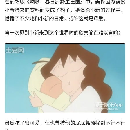
在剧场版《呐喊！春日部野生王国》中，美伢因为误食
小新捡来的饮料而变成了豹子，她追杀小新的过程中，
插播了不少她和小新的日常，或许这就是母爱。
第一次见到小新来到这个世界时的欣喜简直难以言喻；
虽然孩子很可爱，但也曾被他的屁屁舞骚扰到不行不行