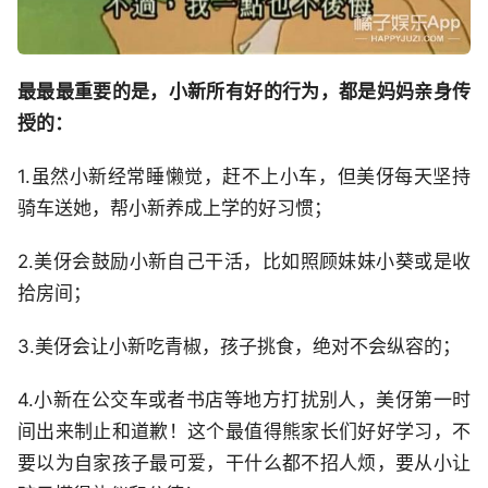
最最最重要的是，小新所有好的行为，都是妈妈亲身传
授的：
1.虽然小新经常睡懒觉，赶不上小车，但美伢每天坚持
骑车送她，帮小新养成上学的好习惯；
2.美伢会鼓励小新自己干活，比如照顾妹妹小葵或是收
拾房间；
3.美伢会让小新吃青椒，孩子挑食，绝对不会纵容的；
4.小新在公交车或者书店等地方打扰别人，美伢第一时
间出来制止和道歉！这个最值得熊家长们好好学习，不
要以为自家孩子最可爱，干什么都不招人烦，要从小让