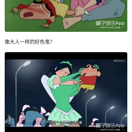
像大人一样的好色鬼？