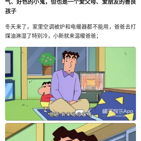
气、好色的小鬼，但也是一个爱父母、爱朋友的善良
孩子
冬天来了，家里空调被炉和电暖器都不能用，爸爸去打
煤油淋湿了特别冷，小新就来温暖爸爸；