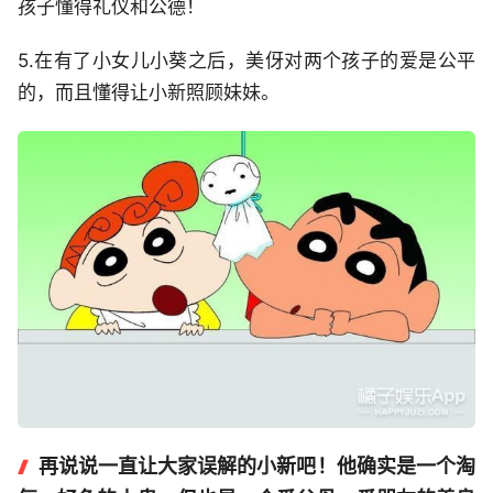
孩子懂得礼仪和公德！
5.在有了小女儿小葵之后，美伢对两个孩子的爱是公平
的，而且懂得让小新照顾妹妹。
再说说一直让大家误解的小新吧！他确实是一个淘