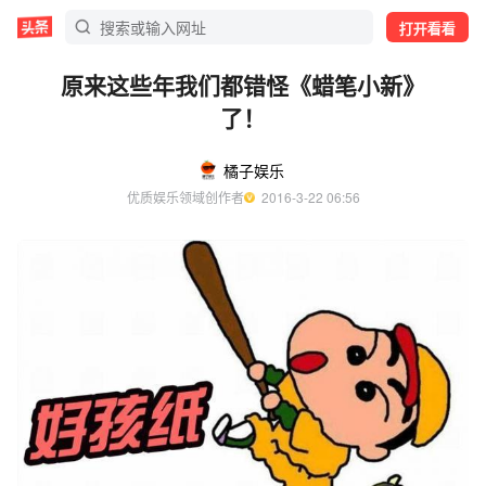
打开看看
原来这些年我们都错怪《蜡笔小新》
了！
橘子娱乐
优质娱乐领域创作者
  2016-3-22 06:56