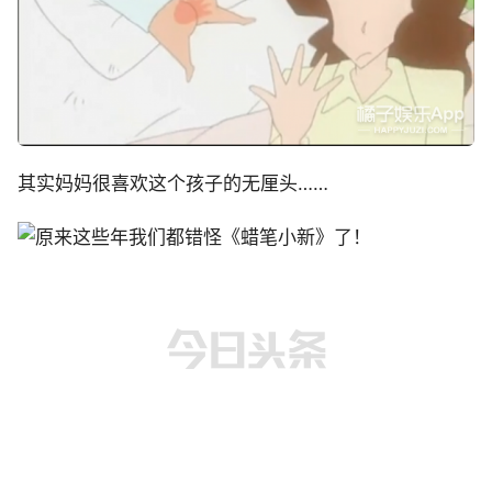
其实妈妈很喜欢这个孩子的无厘头……