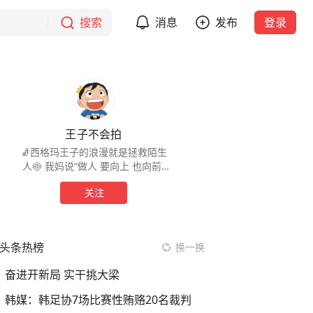
搜索
消息
发布
登录
王子不会拍
🧦西格玛王子的浪漫就是拯救陌生
人🍥 我妈说“做人 要向上 也向前”
🍉活着哪有那么多高光 普通也应该
关注
被记录
头条热榜
换一换
奋进开新局 实干挑大梁
韩媒：韩足协7场比赛性贿赂20名裁判