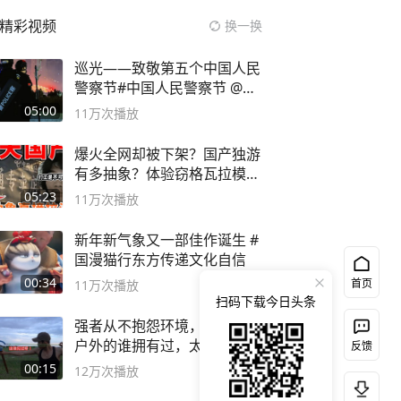
精彩视频
换一换
巡光——致敬第五个中国人民
警察节#中国人民警察节 @抖
音小助手
05:00
11万
次播放
爆火全网却被下架？国产独游
有多抽象？体验窃格瓦拉模拟
器！
05:23
11万
次播放
新年新气象又一部佳作诞生 #
国漫猫行东方传递文化自信
00:34
首页
11万
次播放
扫码下载今日头条
强者从不抱怨环境，这弹弓玩
户外的谁拥有过，太准了#弹
反馈
弓#户外
00:15
12万
次播放