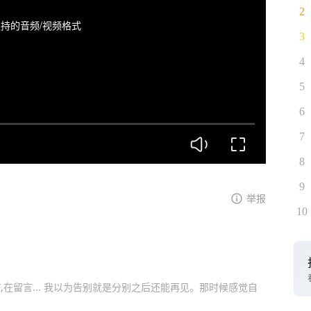
2
持的音频/视频格式
3
4
5
6
7
8
9
举报
10
,在留言... 我以为告别就是分别之后还能再见。那时候感觉自