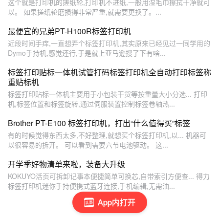
这个就是打印机的搓纸轮,打印机不进纸,一般用湿毛巾擦拭干净就可
以。 如果搓纸轮磨损得非常严重,就需要更换了。...
最便宜的兄弟PT-H100R标签打印机
近段时间手痒,一直想弄个标签打印机,其实原来已经见过一同学用的
Dymo手持机,感觉还行,于是就上亚马逊搜了下有啥...
标签打印贴标一体机试管打码标签打印机全自动打印标签称
重贴标机
标签打印贴标一体机主要用于小包装干货等按重量大小分选... 打印
机,标签位置和标签旋转,通过伺服装置控制标签卷轴热...
Brother PT-E100 标签打印机，打出“什么值得买”标签
有的时候觉得东西太多,不好整理,就想买个标签打印机,以... 机器可
以很容易的拆开。 可以看到需要六节电池驱动。 这...
开学季好物清单来啦，装备大升级
KOKUYO活页可拆卸记事本便捷简单可换芯,自带索引方便查... 得力
标签打印机迷你手持便携式蓝牙连接,手机编辑,无需油...
App内打开