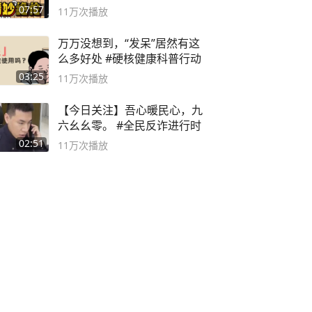
局
07:57
11万
次播放
万万没想到，“发呆”居然有这
么多好处 #硬核健康科普行动
03:25
11万
次播放
【今日关注】吾心暖民心，九
六幺幺零。 #全民反诈进行时
02:51
11万
次播放