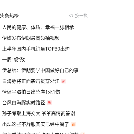
头条热榜
换一换
人民的健康、体质、幸福一脉相承
伊媒发布伊朗最高领袖视频
上半年国内手机销量TOP30出炉
一周“靓”数
伊总统：伊朗要学中国做好自己的事
白海豚将正面袭击贯穿浙江
情侣平潭拍日出坠崖1死1伤
台风白海豚实时路径
孙子考取上海交大 爷爷高情商答谢
出现这些不舒服其实已经中暑了