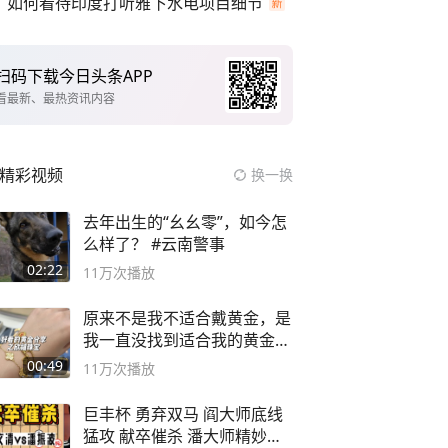
如何看待印度打听雅下水电项目细节
扫码下载今日头条APP
看最新、最热资讯内容
精彩视频
换一换
去年出生的“幺幺零”，如今怎
么样了？ #云南警事
02:22
11万
次播放
原来不是我不适合戴黄金，是
我一直没找到适合我的黄金
😭
00:49
11万
次播放
巨丰杯 勇弃双马 阎大师底线
猛攻 献卒催杀 潘大师精妙入