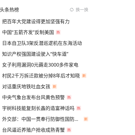
头条热榜
换一换
把百年大党建设得更加坚强有力
中国“五箭齐发”反制美国
日本自卫队3架反潜巡逻机在东海活动
知识产权强国建设驶入“快车道”
女子利用漏洞0元薅走3000多件家电
村民2千万拆迁款被分掉8年后才知晓
对话重庆地铁吐血女孩
中央气象台发布台风黄色预警
宇树科技能复刻长鑫的造富神话吗
外交部：中国一贯奉行防御性国防政策
台风逼近养殖户抢收成熟青蟹