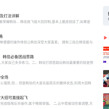
装及打法详解
荣耀韩信... 韩信挑飞接大招控制,基本上脆皮就挂了,如果是
略
简单便捷的操作体验让韩信深受大家喜爱。 拥有三段位移技能与
，韩信必备团战思路
,大家自己多多练习。二、韩信打团思路玩韩信最重要的就是预
y全场
强势,但... 但是韩信的大是名副其实的霸体状态,利用大招韩
鸡”大招可直接起飞
成极限反杀操作,属于略微增强。 二,云中君被动伤害调整,大