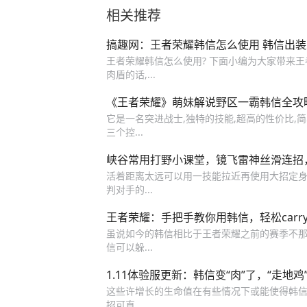
相关推荐
搞趣网：王者荣耀韩信怎么使用 韩信出
王者荣耀韩信怎么使用? 下面小编为大家带来王者
肉盾的话,...
《王者荣耀》萌妹解说野区一霸韩信全攻
它是一名突进战士,独特的技能,超高的性价比,
三个控...
峡谷常用打野小课堂，镜飞雷神丝滑连招
活着距离太远可以用一技能拉近再使用大招定身
判对手的...
王者荣耀：手把手教你用韩信，轻松carr
虽说如今的韩信相比于王者荣耀之前的赛季不那么
信可以躲...
1.11体验服更新：韩信变“肉”了，“走地
这些许增长的生命值在有些情况下或能使得韩信完
招可直...