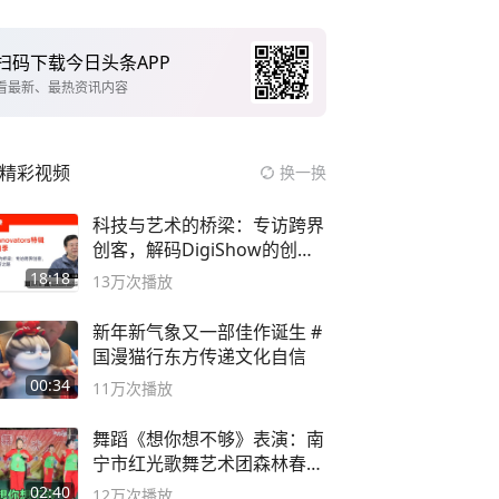
扫码下载今日头条APP
看最新、最热资讯内容
精彩视频
换一换
科技与艺术的桥梁：专访跨界
创客，解码DigiShow的创新
之路
18:18
13万
次播放
新年新气象又一部佳作诞生 #
国漫猫行东方传递文化自信
00:34
11万
次播放
舞蹈《想你想不够》表演：南
宁市红光歌舞艺术团森林春红
舞蹈队。
02:40
12万
次播放