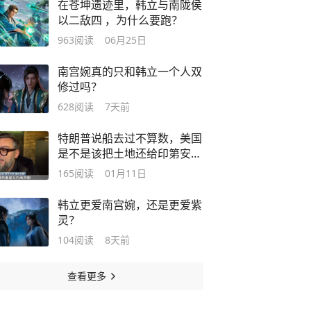
在苍坤遗迹里，韩立与南陇侯
以二敌四 ，为什么要跑？
963
阅读
06月25日
南宫婉真的只和韩立一个人双
修过吗？
628
阅读
7天前
特朗普说船去过不算数，美国
是不是该把土地还给印第安原
住民？
165
阅读
01月11日
韩立更爱南宫婉，还是更爱紫
灵？
104
阅读
8天前
查看更多