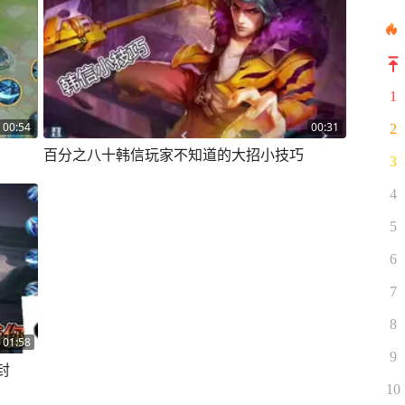
1
00:54
00:31
2
百分之八十韩信玩家不知道的大招小技巧
3
4
5
6
7
8
01:58
9
封
10