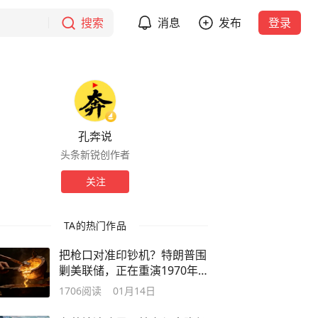
搜索
消息
发布
登录
孔奔说
头条新锐创作者
关注
TA的热门作品
把枪口对准印钞机？特朗普围
剿美联储，正在重演1970年
的噩梦！
1706
阅读
01月14日