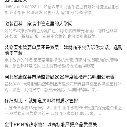
dn50× en2.02023.11.19福鼎市湖北金牛管业有限公司流通湖北省
鄂 州市鄂州 经济开发 区创业大 道18 号合格/宁德...
宅装百科丨家装中管道里的大学问
好的PVC排水管颜色为乳白色且均匀,内外壁光滑,而且韧性也非常
好,如果一折就断,那一定是不合格的,也可以观察断茬...
装修买水管要单层还是双层？建材商不会告诉你实话，选购
前多了解
水电改造的时候,家里要用到挺多的水管,但建材市场那边的水管种
类、颜色都非常的多,业主没有经验的话,会看得眼花...
河北省康保县市场监管局2022年度抽检产品明细公示表
管材/4.2mm河北瑞禹塑料制品有限公司康保县满德堂乡满德堂村外
观、颜色、几何尺寸、静液压强度、纵向回缩率、氧...
仔细对比下 就知道买哪种材质水管好
四分PPR水管13元/米。 3、金牛 金牛水管PPR管道资深元老企业之
一,品质稳定可靠稳居前三,四分PPR水管11.98元/米。...
金牛PP-R冷热水管：以高标准严把产品质量关