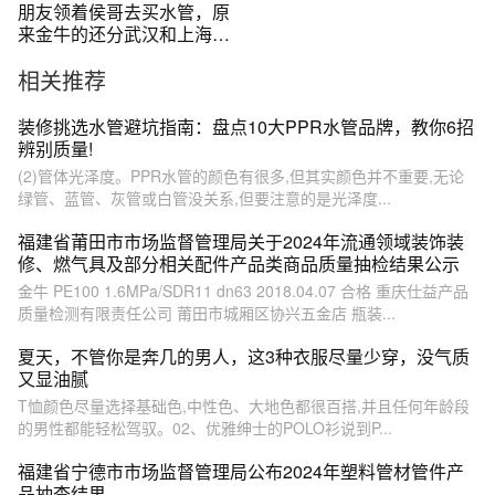
朋友领着侯哥去买水管，原
来金牛的还分武汉和上海
的，到底哪个好
相关推荐
装修挑选水管避坑指南：盘点10大PPR水管品牌，教你6招
辨别质量!
(2)管体光泽度。PPR水管的颜色有很多,但其实颜色并不重要,无论
绿管、蓝管、灰管或白管没关系,但要注意的是光泽度...
福建省莆田市市场监督管理局关于2024年流通领域装饰装
修、燃气具及部分相关配件产品类商品质量抽检结果公示
金牛 PE100 1.6MPa/SDR11 dn63 2018.04.07 合格 重庆仕益产品
质量检测有限责任公司 莆田市城厢区协兴五金店 瓶装...
夏天，不管你是奔几的男人，这3种衣服尽量少穿，没气质
又显油腻
T恤颜色尽量选择基础色,中性色、大地色都很百搭,并且任何年龄段
的男性都能轻松驾驭。02、优雅绅士的POLO衫说到P...
福建省宁德市市场监督管理局公布2024年塑料管材管件产
品抽查结果