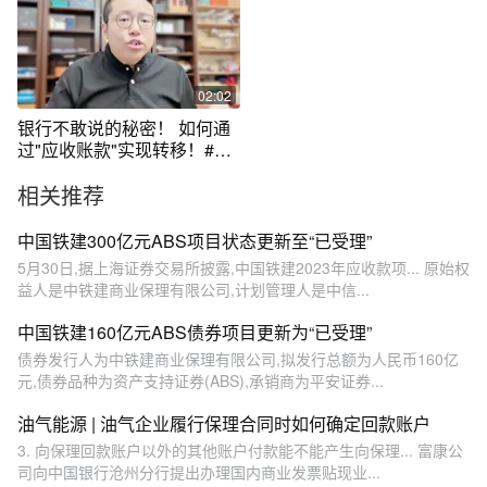
02:02
银行不敢说的秘密！ 如何通
过"应收账款"实现转移！#金
融 #商业 #银行 #财经 #金融
相关推荐
中国铁建300亿元ABS项目状态更新至“已受理”
5月30日,据上海证券交易所披露,中国铁建2023年应收款项... 原始权
益人是中铁建商业保理有限公司,计划管理人是中信...
中国铁建160亿元ABS债券项目更新为“已受理”
债券发行人为中铁建商业保理有限公司,拟发行总额为人民币160亿
元,债券品种为资产支持证券(ABS),承销商为平安证券...
油气能源 | 油气企业履行保理合同时如何确定回款账户
3. 向保理回款账户以外的其他账户付款能不能产生向保理... 富康公
司向中国银行沧州分行提出办理国内商业发票贴现业...