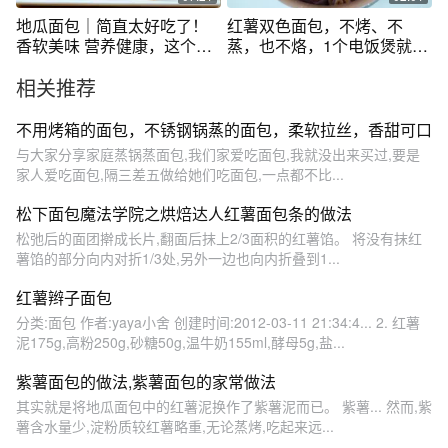
地瓜面包｜简直太好吃了！
红薯双色面包，不烤、不
香软美味 营养健康，这个冬
蒸，也不烙，1个电饭煲就搞
天就吃它了
定、好吃好看
相关推荐
不用烤箱的面包，不锈钢锅蒸的面包，柔软拉丝，香甜可口
与大家分享家庭蒸锅蒸面包,我们家爱吃面包,我就没出来买过,要是
家人爱吃面包,隔三差五做给她们吃面包,一点都不比...
松下面包魔法学院之烘焙达人红薯面包条的做法
松弛后的面团擀成长片,翻面后抹上2/3面积的红薯馅。 将没有抹红
薯馅的部分向内对折1/3处,另外一边也向内折叠到1...
红薯辫子面包
分类:面包 作者:yaya小舍 创建时间:2012-03-11 21:34:4... 2. 红薯
泥175g,高粉250g,砂糖50g,温牛奶155ml,酵母5g,盐...
紫薯面包的做法,紫薯面包的家常做法
其实就是将地瓜面包中的红薯泥换作了紫薯泥而已。 紫薯... 然而,紫
薯含水量少,淀粉质较红薯略重,无论蒸烤,吃起来远...