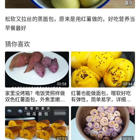
松软又拉丝的蒸面包，原来是用红薯做的，好吃营养当
早餐最好
猜你喜欢
00:58
03:44
家里没烤箱？电饭煲照样做
红薯也能做面包，暄软好吃
双色红薯面包，外焦里嫩更
有弹性，简单易学，详细步
香甜
骤教给大家
07:21
02:01