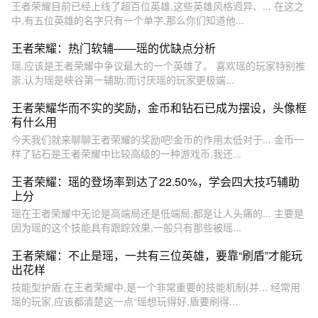
王者荣耀目前已经上线了超百位英雄,这些英雄风格迥异、... 在这之
中,有五位英雄的名字只有一个单字,那么你们知道他...
王者荣耀：热门软辅——瑶的优缺点分析
瑶,应该是王者荣耀中争议最大的一个英雄了。 喜欢瑶的玩家特别推
崇,认为瑶是峡谷第一辅助;而讨厌瑶的玩家更极端...
王者荣耀华而不实的奖励，金币和钻石已成为摆设，头像框
有什么用
今天我们就来聊聊王者荣耀的奖励吧!金币的作用太低对于... 金币一
样了钻石是王者荣耀中比较高级的一种游戏币,我还...
王者荣耀：瑶的登场率到达了22.50%，学会四大技巧辅助
上分
瑶在王者荣耀中无论是高端局还是低端局,都是让人头痛的... 主要是
因为瑶的这个技能具有跟踪效果,一般只有那些被瑶...
王者荣耀：不止是瑶，一共有三位英雄，要靠“刷盾”才能玩
出花样
技能型护盾,在王者荣耀中,是一个非常重要的技能机制(并... 经常用
瑶的玩家,应该都清楚这一点“瑶想玩得好,盾要刷得...