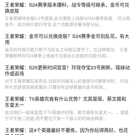
王者荣耀：S24赛季版本爆料，战令等级可继承，金币可兑
换皮肤
王者荣耀体验服6.2号更新,此次更新上线部分S24赛季新版... 可以用
金币、铭文碎片就行夺宝,这个功能意在解决部分玩...
王者荣耀：金币可以兑换皮肤？S24赛季金币别乱花，有大
用
金币的作用可能只剩下与好友之间相互赠予了。在这种情况... 王者
荣耀即将在S24赛季上线金币兑换永久皮肤的功能!比起...
王者荣耀：S25更新时间官宣！玲珑夺宝23号刷新，瑶妹动
作或返场
对于王者荣耀玩家而言,近段时间最关心的便是S25赛季何时... 玲珑
碎片还是很容易收集的,只要你有足够数量的金币和铭...
王者荣耀：T0英雄究竟有什么优势？尤其是瑶、蔡文姬和
东皇太一
此次咱们一起来复盘下T0英雄中的瑶、蔡文姬和东皇太一。... 就是
宁可不放二技能,而不要在只有一个敌人的时候去释放...
王者荣耀：这4个英雄最好不要练，因为你玩得再好，也还