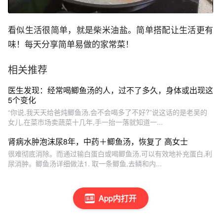
看似生活很简单，就是柴米油盐。简单搭配让生活更有
味！每天分享简单易做的家常菜！
相关推荐
医生发现：经常喝鲫鱼汤的人，过不了多久，身体或出现这
5个变化
“你说,我天天给爸炖鲫鱼汤,会不会喝多了不好?”说这话的是老吴的
女儿,在菜市场卖蔬菜十几年,手一抬一落就知道一...
肾病水肿泡沫尿8年，中药＋鲫鱼汤，恢复了 高女士
很难彻底消除。而通过输白蛋白或喝鲫鱼汤,可以有效地补充蛋白,利
尿消肿。鲫鱼汤详细做法1. 取一条鲫鱼,去鳞和内...
App内打开