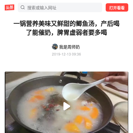
打开看看
一锅营养美味又鲜甜的鲫鱼汤，产后喝
了能催奶，脾胃虚弱者要多喝
我是周师奶
2019-12-13 09:36