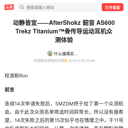
打开看看
动静皆宜——AfterShokz 韶音 AS600
Trekz Titanium™骨传导运动耳机众
测体验
什么值得买众测
优质数码领域创作者
  2016-5-25 03:48
校清新Ron
前言
连续14次申请失败后，SMZDM终于给了第一个众测机
会。由于此次众测名单筛选时间异常长，所以没有报希
望，14次失败之后的第15次似乎也在情理之中，于11号