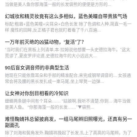
当做是美人鱼你那海藻一般的长发袋熊的便便是方形的...
幻城妆和精灵妆竟有这么多相似，蓝色美瞳自带贵族气场
标配:粗眉+蓝色美瞳+尖耳朵+白色长发 除了色调和人种,简直一毛一
样 魔性的回眸,反正橘子君也就盯着看了千八百遍...
一万年前灭绝的凶猛动物，“复活”了？
“当时我们在黑板上列清单,本·拉姆说他想要一头史德拉海牛。”这太
荒谬了,夏皮罗评论道,史德拉海牛的大小远远大...
90后盲女调音师的非典型生活
她现在只能依靠耳朵和手部的精准配合,来完成钢琴调音的... 女孩通
常会将及腰的黑长发扎成一束马尾,坐上琴凳一边弹...
让女神对你刮目相看的冷知识
螳螂两条腿中间有个耳朵…… “姑娘啊,我听不清楚,你到... 海牛当做
是美人鱼。 “你那海藻一般的长发……”▼袋熊...
难怪鞠婧祎总留披肩发，一组马尾辫旧照曝光，还真有另一
副面孔
除了刘海和鬓角发外,鞠婧祎挽起了长发,扎上了高高的马尾辫。为了