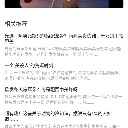
相关推荐
光遇：阿努比斯只能搭配龙骨？雨妈高贵优雅，千万别用指
甲盖
光遇的玩家都知道,长角/耳朵的面具会穿模,就算面具再好看,也只能
搭配固定的发型。这样的发型就只有一个,墓土毕业...
一个“美役人”的荒诞时刻
如今,一个典型的“都市丽人”往往是这样的:漂亮的眼睛;高挺的鼻梁;
饱满的嘴唇;考究的穿搭;光滑平整的肌肤;苗条修...
盘发冬天冻耳朵？可是配围巾美炸呀
盘起长发显得精神又精致,围上围巾还暖暖的,你不试一下吗?.步骤一:
将头发分为左中右三份,然后用皮筋扎好。.步骤二...
超有趣！这些关于动物的冷知识，据说只有1%的人知
道……
耳朵里面告诉我这个功能的意义在哪里???麋鹿的角其实有... 海牛