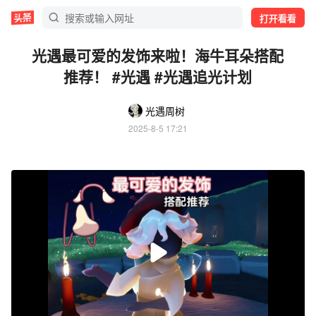
打开看看
光遇最可爱的发饰来啦！海牛耳朵搭配
推荐！ #光遇 #光遇追光计划
光遇周树
2025-8-5 17:21