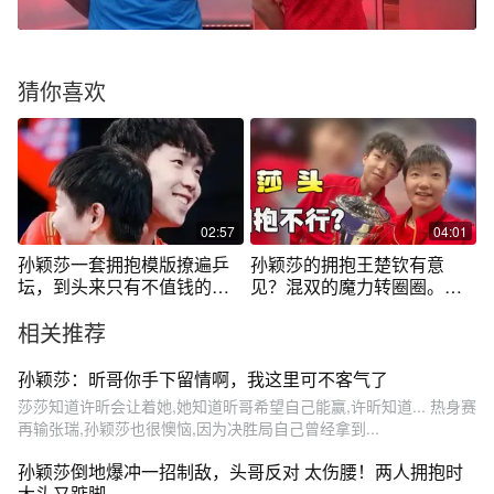
猜你喜欢
02:57
04:01
孙颖莎一套拥抱模版撩遍乒
孙颖莎的拥抱王楚钦有意
坛，到头来只有不值钱的王
见？混双的魔力转圈圈。全
大头当真了！
球热恋一抱成名
相关推荐
孙颖莎：昕哥你手下留情啊，我这里可不客气了
莎莎知道许昕会让着她,她知道昕哥希望自己能赢,许昕知道... 热身赛
再输张瑞,孙颖莎也很懊恼,因为决胜局自己曾经拿到...
孙颖莎倒地爆冲一招制敌，头哥反对 太伤腰！两人拥抱时
大头又踮脚