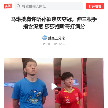
打开看看
马琳搂肩许昕孙颖莎庆夺冠，伸三根手
指含深意 莎莎抱昕哥打满分
酷媒五分球
2020-8-12 06:25