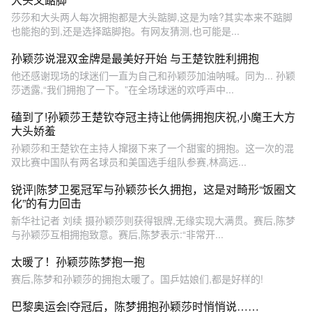
莎莎和大头两人每次拥抱都是大头踮脚,这是为啥?其实本来不踮脚
也能抱的到,还是选择踮脚抱。有网友猜测,也可能是...
孙颖莎说混双金牌是最美好开始 与王楚钦胜利拥抱
他还感谢现场的球迷们一直为自己和孙颖莎加油呐喊。同为... 孙颖
莎透露,“我们拥抱了一下。”在全场球迷的欢呼声中...
磕到了!孙颖莎王楚钦夺冠主持让他俩拥抱庆祝,小魔王大方
大头娇羞
孙颖莎和王楚钦在主持人撺掇下来了一个甜蜜的拥抱。这一次的混
双比赛中国队有两名球员和美国选手组队参赛,林高远...
锐评|陈梦卫冕冠军与孙颖莎长久拥抱，这是对畸形“饭圈文
化”的有力回击
新华社记者 刘续 摄孙颖莎则获得银牌,无缘实现大满贯。赛后,陈梦
与孙颖莎互相拥抱致意。赛后,陈梦表示:“非常开...
太暖了！孙颖莎陈梦抱一抱
赛后,陈梦和孙颖莎的拥抱太暖了。国乒姑娘们,都是好样的!
巴黎奥运会|夺冠后，陈梦拥抱孙颖莎时悄悄说……