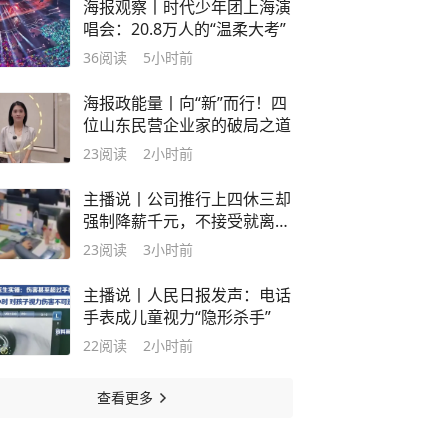
海报观察丨时代少年团上海演
唱会：20.8万人的“温柔大考”
36
阅读
5小时前
海报政能量丨向“新”而行！四
位山东民营企业家的破局之道
23
阅读
2小时前
主播说丨公司推行上四休三却
强制降薪千元，不接受就离
职！这合法吗？
23
阅读
3小时前
主播说丨人民日报发声：电话
手表成儿童视力“隐形杀手”
22
阅读
2小时前
查看更多