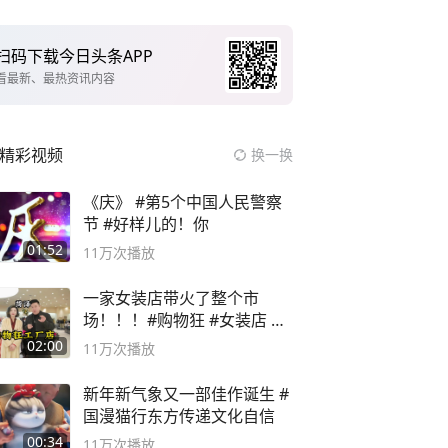
扫码下载今日头条APP
看最新、最热资讯内容
精彩视频
换一换
《庆》 #第5个中国人民警察
节 #好样儿的！你
01:52
11万
次播放
一家女装店带火了整个市
场！！！#购物狂 #女装店 #
高品质女装
02:00
11万
次播放
新年新气象又一部佳作诞生 #
国漫猫行东方传递文化自信
00:34
11万
次播放