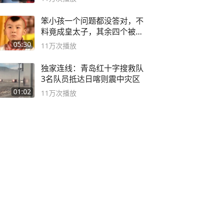
笨小孩一个问题都没答对，不
料竟成皇太子，其余四个被处
死
05:30
11万
次播放
独家连线：青岛红十字搜救队
3名队员抵达日喀则震中灾区
01:02
11万
次播放