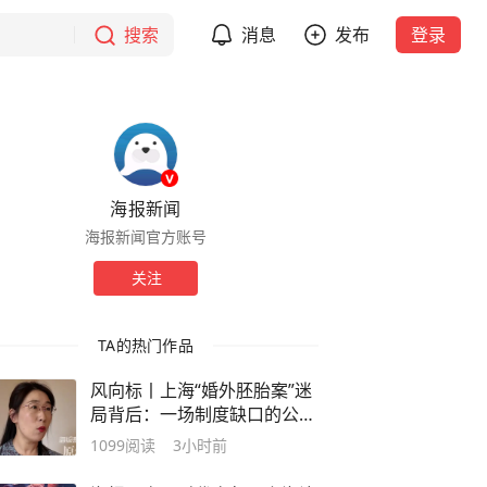
搜索
消息
发布
登录
海报新闻
海报新闻官方账号
关注
TA的热门作品
风向标丨上海“婚外胚胎案”迷
局背后：一场制度缺口的公共
追问
1099
阅读
3小时前