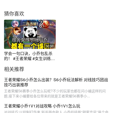
猜你喜欢
02:50
学会一句口诀，小乔包乱杀
的！ #王者荣耀 #女生训练营
#小乔教学
相关推荐
王者荣耀S6小乔怎么出装？S6小乔玩法解析 对线技巧团战
技巧出装推荐
王者荣耀S6赛季小乔怎么玩呢?不少的玩家也都在问小编这样的问
题,接下来小编要给各位带来的就是王者荣耀S6赛季小...
王者荣耀小乔1V1对战攻略 小乔1V1怎么玩
对战技巧:以控制打伤害,斩杀残血敌人 小乔的技能“甜蜜恋风”是个命