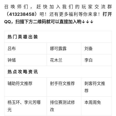
召唤师们，赶快加入我们的玩家交流群
（413238458）
吧！还有更多福利等你来拿！
打开
QQ，扫描下方二维码就可以直接加入哟↓↓↓
热 门 英 雄 出 装
吕布
娜可露露
刘备
钟馗
花木兰
李白
热 点 攻 略 资 讯
辅助符文推荐
射手符文推荐
刺客符文推
荐
杨玉环、李元芳曝
排位赛测试修
本周周免
光
改