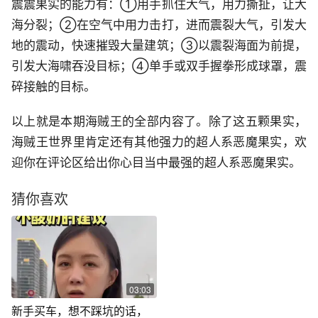
震震果实的能力有：①用手抓住大气，用力撕扯，让大
海分裂；②在空气中用力击打，进而震裂大气，引发大
地的震动，快速摧毁大量建筑；③以震裂海面为前提，
引发大海啸吞没目标；④单手或双手握拳形成球罩，震
碎接触的目标。
以上就是本期海贼王的全部内容了。除了这五颗果实，
海贼王世界里肯定还有其他强力的超人系恶魔果实，欢
迎你在评论区给出你心目当中最强的超人系恶魔果实。
猜你喜欢
03:03
新手买车，想不踩坑的话，