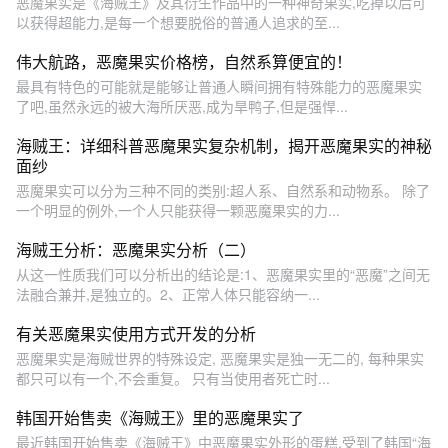
恶魔果实是《海贼王》及其衍生作品中的一种神奇果实,吃掉以后可
以获得超能力,是每一个想要脱俗的普通人追求的至...
伟大航路，恶魔果实价格榜，自然系算便宜的！
最具有特色的可能就是能够让普通人瞬间拥有特殊能力的恶魔果实
了吧,虽然永远的被大海所厌恶,成为旱鸭子,但是强悍...
海贼王：详细科普恶魔果实复杂机制，揭开恶魔果实的神秘
面纱
恶魔果实可以分为三种不同的类别:超人系、自然系和动物系。 除了
一个明显的例外,一个人只能获得一颗恶魔果实的力...
海贼王分析：恶魔果实分析（二）
从这一性质我们可以分析出的结论是:1、恶魔果实里的“恶魔”之间无
法融合兼并,是独立的。2、正常人体只能容纳一...
有关恶魔果实使用方式开发的分析
恶魔果实是海贼世界的特殊设定, 恶魔果实是独一无二的, 每种果实
都只可以有一个,不会重复。 只有当使用者死亡时...
韩国开始售卖《海贼王》里的恶魔果实了
最近韩国开始售卖《海贼王》中恶魔果实外形的蛋糕,受到了韩国“海