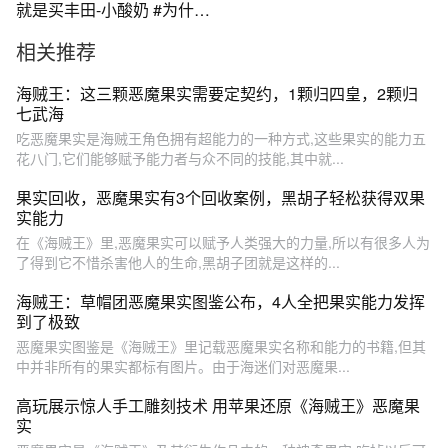
就是买丰田-小酸奶 #为什么
说世上只有丰田混动和其他
相关推荐
混动 #一汽丰田智电时代更优
解
海贼王：这三颗恶魔果实需要定契约，1颗归四皇，2颗归
七武海
吃恶魔果实是海贼王角色拥有超能力的一种方式,这些果实的能力五
花八门,它们能够赋予能力者与众不同的技能,其中就...
果实回收，恶魔果实有3个回收案例，黑胡子轻松获得双果
实能力
在《海贼王》里,恶魔果实可以赋予人类强大的力量,所以有很多人为
了得到它不惜杀害他人的生命,黑胡子团就是这样的...
海贼王：草帽团恶魔果实图鉴公布，4人全把果实能力发挥
到了极致
恶魔果实图鉴是《海贼王》里记载恶魔果实名称和能力的书籍,但其
中并非所有的果实都标有图片。由于海迷们对恶魔果...
高玩展示惊人手工雕刻技术 用苹果还原《海贼王》恶魔果
实