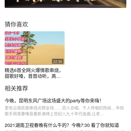
猜你喜欢
22:36
精选6首全网火爆情歌串烧，
甜歌好嗓，首首动听，高音
质！！
相关推荐
今晚，昆明东风广场这场盛大的party等你来嗨！
更有云南民歌串烧点燃全场……百人合唱、千人传唱的热闹... 年轻
歌手用青春嗓音重新演绎上世纪八九十年代金曲,让老...
2021湖南卫视春晚有什么牛的？今晚7:30 看了你就知道