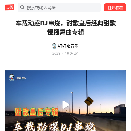
打开看看
车载动感DJ串烧，甜歌皇后经典甜歌
慢摇舞曲专辑
钉钉嗨音乐
2023-4-16 04:51