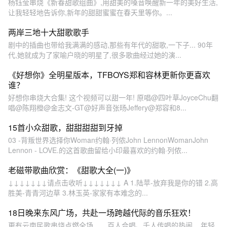
杨钰莹串烧《新春甜歌组曲》,用甜美的嗓音唤醒新一年的美好生活,
让我轻轻地告诉你,新年的甜甜蜜蜜在春天里等你。...
两岸三地十大甜歌歌手
剧中的插曲也带给我满满的感动,那些有年代的甜歌,一下子... 90年
代,她就成为了家喻户晓的明星了,很多歌曲经过她的演...
《好想你》全明星版本，TFBOYS郑和容林更新你更喜欢
谁？
好想你串烧大合集! 这个视频可以甜一年! 原唱@四叶草JoyceChu翻
唱@陈翔橙@金志文-GT@好声音张旸Jeffery@郑容和8...
15首小众甜歌，甜甜甜甜到牙掉
03 -背叛世界选择你Woman约翰·列侬John LennonWomanJohn
Lennon - LOVE.的这首歌曲留给小印最喜欢的约翰·列侬...
老磁带歌曲欣赏：《甜歌大全(一)》
↓↓↓↓↓↓↓请点击收听↓↓↓↓↓↓↓ A 1.陆苹-放弃我是你的错 2.高
胜美-青青河边草 3.林玉英-家家有本难念的...
18日晚来东风广场，共赴一场跨越代际的音乐狂欢！
更有云南民歌串烧点燃全场……百人合唱、千人传唱的热闹... 年轻