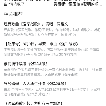
曲 “有内味了”
觉得哪个更硬核 #聪明的顺溜
#参军 #全国征兵网
相关推荐
经典歌曲《强军战歌》，演唱：阎维文
经典歌曲:强军战歌。作词:王晓玲。作曲:印青。演唱:阎维文。听吧
新征程号角吹响,强军目标召唤在前方。国要强我们...
【起床号】8月9日，早安！歌曲《强军战歌》
不要错过每一件美好的事物。强军战歌作词:王晓岭作曲:印 青演唱:
阎维文听吧新征程号角吹响强军目标召唤在前方国...
豪情满怀唱响《强军战歌》
革命战争年代,毛泽东曾评价说,一首抗日歌曲抵得上两个师... 往直前
投身强军事业的豪情和豪迈,这首歌就是《强军战歌...
气势磅礴！人大新生齐唱《强军战歌》
来源:中国军号中国人民大学2023 级本科生军训开营仪式上,大家齐
唱《强军战歌》!这气势,拿捏了!
《强军战歌》起，为所有考生加油！