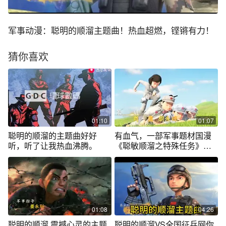
军事动漫：聪明的顺溜主题曲！热血超燃，铿锵有力！
猜你喜欢
01:10
01:07
聪明的顺溜的主题曲好好
有血气，一部军事题材国漫
听，听了让我热血沸腾。
《聪敏顺溜之特殊任务》片
头曲，主题曲
01:08
04:26
聪明的顺溜 震撼心灵的主题
聪明的顺溜VS全国征兵网你