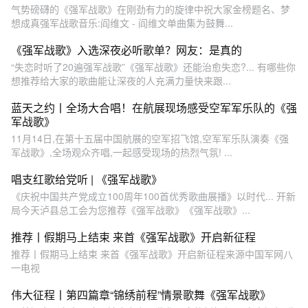
气势磅礴的《强军战歌》在刚劲有力的旋律中祝大家金榜题名、梦
想成真强军战歌音乐:阎维文 - 阎维文单曲集为鼓舞...
《强军战歌》入选深夜必听歌单？网友：是真的
“失恋时听了20遍强军战歌”《强军战歌》还能治愈失恋?... 有哪些你
想推荐给大家的歌曲能让深夜的人充满力量快来跟...
蓝天之约丨全场大合唱！在航展现场感受空军军乐队的《强
军战歌》
11月14日,在第十五届中国航展的空军招飞馆,空军军乐队演奏《强
军战歌》,全场观众齐唱,一起感受现场的热烈气氛! ...
唱支红歌给党听 | 《强军战歌》
《庆祝中国共产党成立100周年100首优秀歌曲展播》以时代... 开新
局今天泸县总工会为您推荐《强军战歌》《强军战歌》...
推荐丨假期马上结束 来首《强军战歌》开启新征程
推荐丨假期马上结束 来首《强军战歌》开启新征程来源中国军网八
一电视
伟大征程丨第四篇章“锦绣前程”情景歌舞《强军战歌》