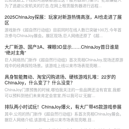
为了逃避公安机关的打击,在网上租赁服务器进行远程...
2025ChinaJoy探展：玩家对新游热情高涨，AI也走进了展
区
游戏新作《超自然行动组》目前同时在线人数已突破100万,今年首
次参与ChinaJoy展会。展区现场,巨人网络还原了《超...
大厂新游、国产3A、裸眼3D显示……ChinaJoy首日谁是
“绝对主角”
巨人网络热门新作《超自然行动组》首次亮相ChinaJoy,现场还原游
戏中的经典探险场景。该游戏上线以来市场表现亮眼...
具身智能舞动、淘宝闪购进场、硬核游戏扎堆：22岁的
ChinaJoy，什么变了？什么没变？
ChinaJoy门票预售的时候,哪怕我关注的一些品牌还没有官宣,我都
可以预料到他们未来肯定会官宣,所以我可以‘无脑’...
排队两小时试玩！ChinaJoy爆火，有大厂带45款游戏参展
其中,公司的热门新作《超自然行动组》系首次亮相ChinaJoy展会。
据巨人网络介绍,该游戏上线以来市场表现亮眼,目...