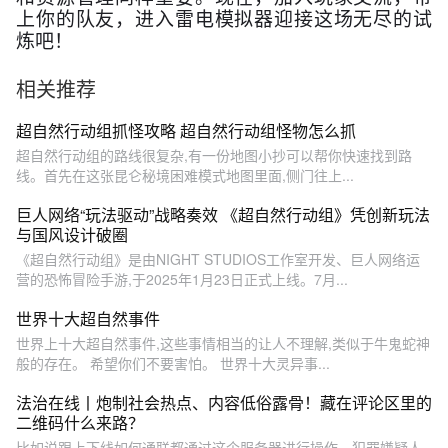
上你的队友，进入雷电模拟器迎接这场无尽的试
炼吧！
相关推荐
超自然行动组抓怪攻略 超自然行动组怪物怎么抓
超自然行动组的路线很复杂,有一份地图小抄可以帮你快速找到路
线。首先在这张昆仑秘境困难模式地图里面,侧门往上...
巨人网络“玩法驱动”战略奏效 《超自然行动组》凭创新玩法
与国风设计破圈
《超自然行动组》是由NIGHT STUDIOS工作室开发、巨人网络运
营的恐怖冒险手游,于‌2025年1月23日正式上线‌。7月...
世界十大超自然事件
世界上十大超自然事件,这些事情相当的让人不理解,类似于牛鬼蛇神
般的存在。 希望你们不要害怕。 世界十大灵异事...
法治在线丨炮制社会热点、内容低俗露骨！藏在评论区里的
二维码什么来路？
比如说跟上下线如何通联都通过这个服务器进行操作。犯罪嫌疑人