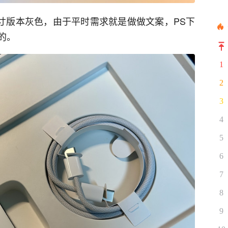
11寸版本灰色，由于平时需求就是做做文案，PS下
的。
1
2
3
4
5
6
7
8
9