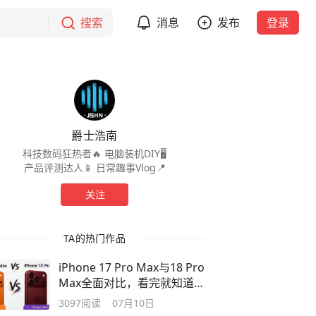
搜索
消息
发布
登录
爵士浩南
科技数码狂热者🔥 电脑装机DIY🖥
产品评测达人📱 日常趣事Vlog📍
关注
TA的热门作品
iPhone 17 Pro Max与18 Pro
Max全面对比，看完就知道是
否值得升级！
3097
阅读
07月10日