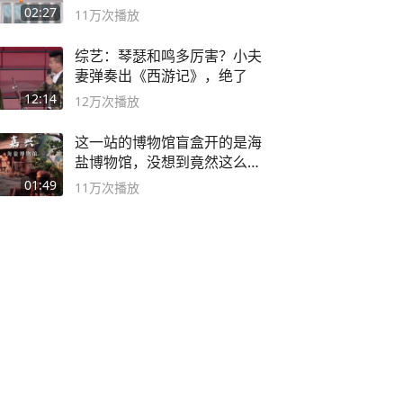
02:27
11万
次播放
综艺：琴瑟和鸣多厉害？小夫
妻弹奏出《西游记》，绝了
12:14
12万
次播放
这一站的博物馆盲盒开的是海
盐博物馆，没想到竟然这么好
逛！
01:49
11万
次播放