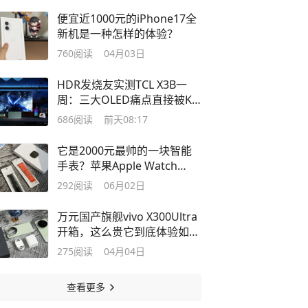
便宜近1000元的iPhone17全
新机是一种怎样的体验？
760
阅读
04月03日
HDR发烧友实测TCL X3B一
周：三大OLED痛点直接被KO
了？
686
阅读
前天08:17
它是2000元最帅的一块智能
手表？苹果Apple Watch
Ultra开箱体验
292
阅读
06月02日
万元国产旗舰vivo X300Ultra
开箱，这么贵它到底体验如
何？
275
阅读
04月04日
查看更多