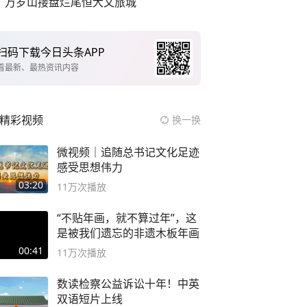
万岁山接盘烂尾恒大文旅城
扫码下载今日头条APP
看最新、最热资讯内容
精彩视频
换一换
微视频｜追随总书记文化足迹
感受思想伟力
03:20
11万
次播放
“不贴年画，就不算过年”，这
是被我们遗忘的非遗木板年画
00:41
11万
次播放
数读检察公益诉讼十年！中英
双语短片上线