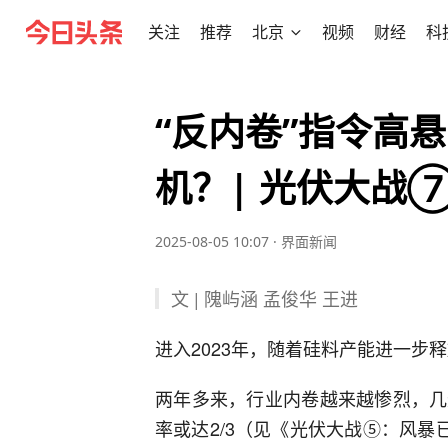
关注
推荐
北京
视频
财经
科
“反内卷”指令高
机？| 光伏大战
2025-08-05 10:07
·
界面新闻
文 | 隗屿涵 孟俊华 王进
进入2023年，随着硅料产能进一步
两年多来，行业内卷越来越惨烈，几
率或达2/3（见《光伏大战⑤：风暴