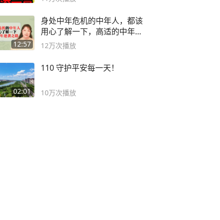
身处中年危机的中年人，都该
用心了解一下，高适的中年逆
袭之路
12:57
12万
次播放
110 守护平安每一天！
02:01
10万
次播放