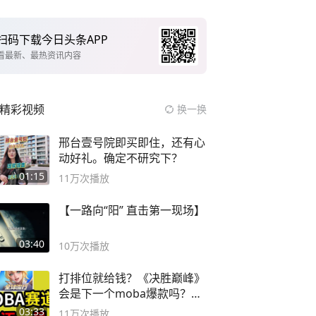
扫码下载今日头条APP
看最新、最热资讯内容
精彩视频
换一换
邢台壹号院即买即住，还有心
动好礼。确定不研究下？
01:15
11万
次播放
【一路向“阳” 直击第一现场】
03:40
10万
次播放
打排位就给钱？《决胜巅峰》
会是下一个moba爆款吗？#
决胜巅峰
03:33
11万
次播放