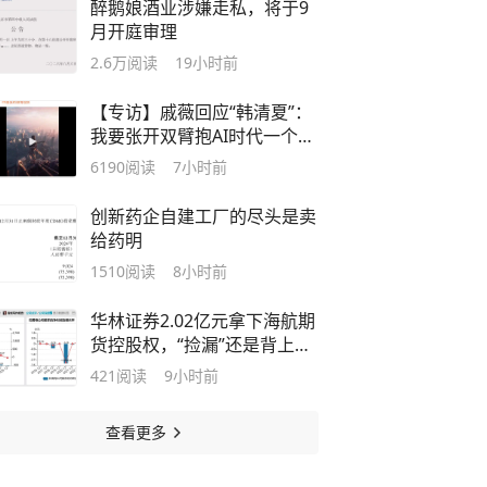
醉鹅娘酒业涉嫌走私，将于9
月开庭审理
2.6万
阅读
19小时前
【专访】戚薇回应“韩清夏”：
我要张开双臂抱AI时代一个满
怀
6190
阅读
7小时前
创新药企自建工厂的尽头是卖
给药明
1510
阅读
8小时前
华林证券2.02亿元拿下海航期
货控股权，“捡漏”还是背上治
理新包袱？
421
阅读
9小时前
查看更多