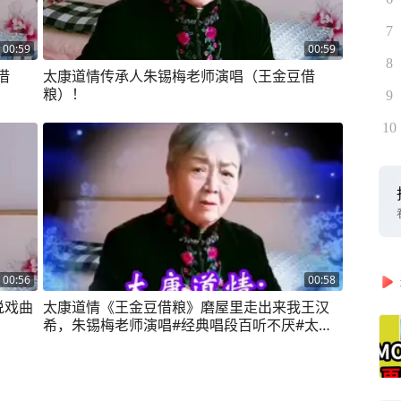
7
00:59
00:59
8
借
太康道情传承人朱锡梅老师演唱（王金豆借
粮）！
9
10
00:56
00:58
说戏曲
太康道情《王金豆借粮》磨屋里走出来我王汉
希，朱锡梅老师演唱#经典唱段百听不厌#太康
道情#对口型