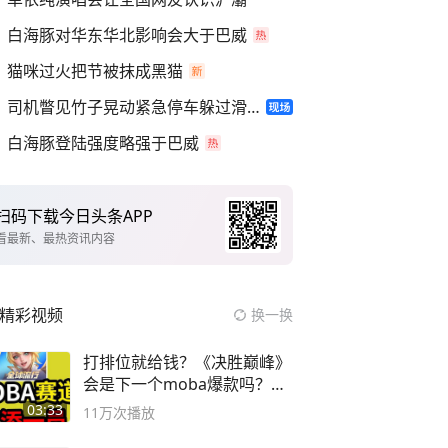
白海豚对华东华北影响会大于巴威
猫咪过火把节被抹成黑猫
司机瞥见竹子晃动紧急停车躲过滑坡
白海豚登陆强度略强于巴威
扫码下载今日头条APP
看最新、最热资讯内容
精彩视频
换一换
打排位就给钱？《决胜巅峰》
会是下一个moba爆款吗？#
决胜巅峰
03:33
11万
次播放