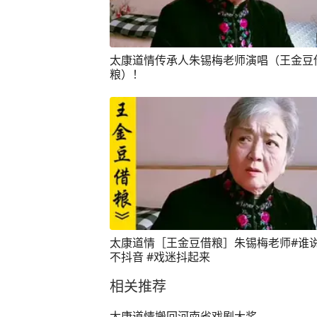
太康道情传承人朱锡梅老师演唱（王金豆
粮）！
太康道情［王金豆借粮］朱锡梅老师#谁
不抖音 #戏迷抖起来
相关推荐
太康道情搬回河南省戏剧大奖