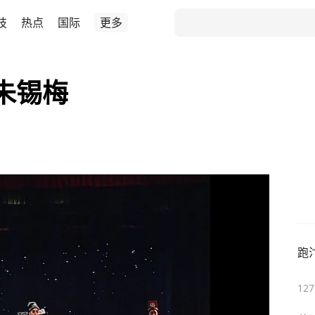
技
热点
国际
更多
朱锡梅
跑
127