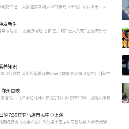
太康县委书记... 太康道情新编大型古装戏《王钝》荣获第十四届
焕发新生
戏服... 太康道情戏,旧称“坠子嗡”“灶火头戏”,主要流行于
素养知识
路口行政村,演出的道情戏曲小品《健康素养知识竞赛》引起群
》郑州首映
康道情。 《油菜花儿开》由北京房山区委宣传部、河南太康县
日晚7:30在驻马店市民中心上演
中心创演的道情《太康人家》作为第十五届河南省戏剧大赛参赛剧