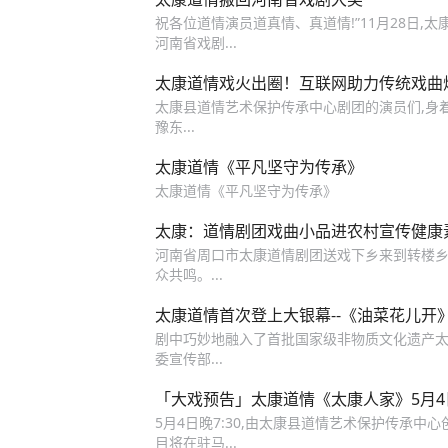
祝各位道情演员道真情、真道情!”11月28日,
河南省戏剧...
太康道情戏火出圈！互联网助力传统戏曲
太康县道情艺术保护传承中心剧团的演员们,身着华丽
豫东...
太康道情《平凡坚守为传承》
太康道情《平凡坚守为传承》
太康：道情剧团戏曲小品进农村宣传健康
河南省周口市太康道情剧团送戏下乡来到转楼乡
众共鸣。...
太康道情首次登上大银幕--《油菜花儿开
剧中巧妙地融入了首批国家级非物质文化遗产太
委宣传部...
「大戏预告」太康道情《太康人家》5月4
5月4日晚7:30,由太康县道情艺术保护传承
目将在驻马...