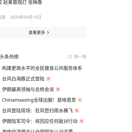
腔 赵美蓉观灯 张梅香
阅读
2024年04月16日
查看更多
头条热榜
换一换
构建更高水平的全民健身公共服务体系
台风白海豚正式登陆
伊朗最高领袖与总统会谈
Chinamaxxing全球出圈！是啥意思
台风登陆现场：狂风怒扫雨水横飞
伊朗陆军司令：将回应任何敌对行动
单依纯演唱会让全国网友认识浐灞