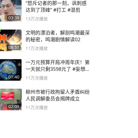
“怒斥记者的那一刻，讽刺感
达到了顶峰” #打工 #混剪
03:39
13万
次播放
文明的漂泊者，解剖鸣潮最深
的秘密，鸣潮剧情解读02
08:51
11万
次播放
一万元预算开局冲周年庆！第
一天就只剩3598元了 #妄想山
海
01:40
11万
次播放
柳州市被行政拘留人矛盾纠纷
人民调解委员会揭牌成立
02:01
11万
次播放