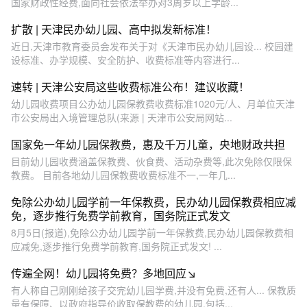
国家财政性经费,面向社会依法举办对3周岁以上学龄...
扩散 | 天津民办幼儿园、高中拟发新标准！
近日,天津市教育委员会发布关于对《天津市民办幼儿园设... 校园建
设标准、办学规模、安全防护、收费标准等内容进行...
速转 | 天津公安局这些收费标准公布！建议收藏！
幼儿园收费项目公办幼儿园保教费收费标准1020元/人、月单位天津
市公安局出入境管理总队(来源 | 天津市公安局网站...
国家免一年幼儿园保教费，惠及千万儿童，央地财政共担
目前幼儿园收费涵盖保教费、伙食费、活动杂费等,此次免除仅限保
教费。 目前各地幼儿园保教费收费标准不一,一年几...
免除公办幼儿园学前一年保教费，民办幼儿园保教费相应减
免，逐步推行免费学前教育，国务院正式发文
8月5日(报道),免除公办幼儿园学前一年保教费,民办幼儿园保教费相
应减免,逐步推行免费学前教育,国务院正式发文! ...
传遍全网！幼儿园将免费？多地回应↘
有人称自己刚刚给孩子交完幼儿园学费,并没有免费,还有人... 保教质
量有保障、以政府指导价收取保教费的幼儿园,包括...