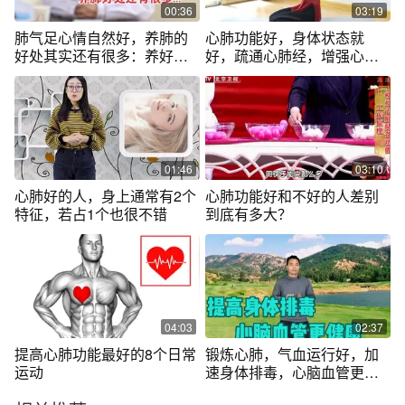
00:36
03:19
肺气足心情自然好，养肺的
心肺功能好，身体状态就
好处其实还有很多：养好肺
好，疏通心肺经，增强心肺
皮肤也会好
功能，2个动作
01:46
03:10
心肺好的人，身上通常有2个
心肺功能好和不好的人差别
特征，若占1个也很不错
到底有多大？
04:03
02:37
提高心肺功能最好的8个日常
锻炼心肺，气血运行好，加
运动
速身体排毒，心脑血管更健
康！