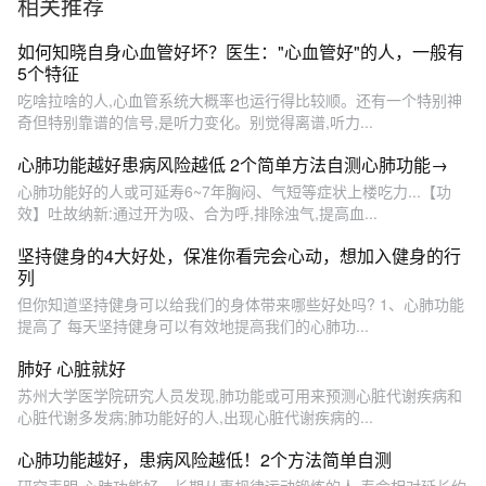
相关推荐
如何知晓自身心血管好坏？医生："心血管好"的人，一般有
5个特征
吃啥拉啥的人,心血管系统大概率也运行得比较顺。还有一个特别神
奇但特别靠谱的信号,是听力变化。别觉得离谱,听力...
心肺功能越好患病风险越低 2个简单方法自测心肺功能→
心肺功能好的人或可延寿6~7年胸闷、气短等症状上楼吃力...【功
效】吐故纳新:通过开为吸、合为呼,排除浊气,提高血...
坚持健身的4大好处，保准你看完会心动，想加入健身的行
列
但你知道坚持健身可以给我们的身体带来哪些好处吗? 1、心肺功能
提高了 每天坚持健身可以有效地提高我们的心肺功...
肺好 心脏就好
苏州大学医学院研究人员发现,肺功能或可用来预测心脏代谢疾病和
心脏代谢多发病;肺功能好的人,出现心脏代谢疾病的...
心肺功能越好，患病风险越低！2个方法简单自测