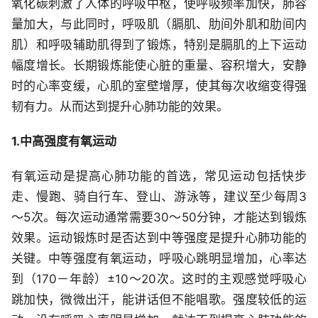
氧化碳刺激了人体的呼吸中枢，使呼吸频率加快，肺容
量加大，与此同时，呼吸肌（膈肌、肋间外肌和肋间内
肌）和呼吸辅助肌得到了锻炼，特别是膈肌的上下运动
幅度增长。长期锻炼能使心脏的重量、容积增大，安静
时的心率变缓，心肌的室壁增厚，使其每次收缩变得强
韧有力。从而达到提升心肺功能的效果。
1.中高强度有氧运动
有氧运动是提高心肺功能的首选，常见运动包括快步
走、慢跑、骑自行车、登山、游泳等，建议至少每周3
～5次。每次运动通常需要30～50分钟，才能达到锻炼
效果。运动锻炼时是否达到中等强度是提升心肺功能的
关键。中等强度有氧运动，呼吸心跳明显增加，心率达
到（170－年龄）±10～20次。这时的主观感觉呼吸心
跳加快，微微出汗，能讲话但不能唱歌。强度较低的运