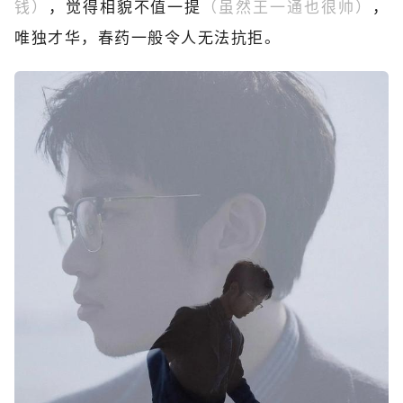
钱）
，觉得相貌不值一提
（虽然王一通也很帅）
，
唯独才华，春药一般令人无法抗拒。