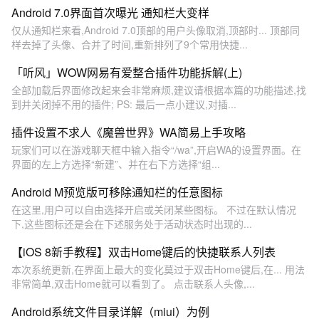
Android 7.0界面首次曝光 通知栏大变样
仅从通知栏来看,Android 7.0顶部的用户头像取消,顶部时... 顶部同
样去掉了头像、合并了时间,重新排列了9个常用快捷...
「听风」WOW网易有爱整合插件功能拆解(上)
全部加载后界面修改起来会非常麻烦,建议请根据本篇的功能描述,找
到并关闭掉不用的插件; PS: 最后一点小建议,对插...
插件设置不求人《魔兽世界》WA简易上手攻略
玩家们可以在游戏聊天框中输入指令“/wa”,开启WA的设置界面。在
界面的左上方选择“新建”、并在右下方选择“组...
Android M预览版可移除通知栏的任意图标
在这里,用户可以自由选择开启或关闭某些图标。 不过在默认情况
下,这些图标还是会在下述服务处于活动状态时出现的...
【iOS 8新手教程】双击Home键后的快捷联系人列表
本次系统更新,在界面上最大的变化莫过于双击Home键后,在... 用法
非常简单,双击Home就可以看到了。 点击联系人头像,...
Android系统文件目录详解（miui）为例