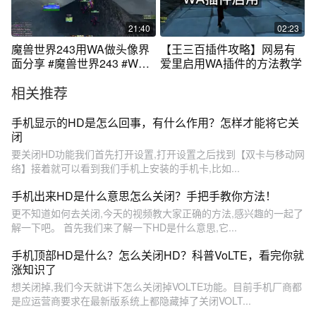
21:40
02:23
魔兽世界243用WA做头像界
【王三百插件攻略】网易有
面分享 #魔兽世界243 #WA #
爱里启用WA插件的方法教学
插件 #头像
相关推荐
手机显示的HD是怎么回事，有什么作用？怎样才能将它关
闭
要关闭HD功能我们首先打开设置,打开设置之后找到【双卡与移动网
络】接着就可以看到我们手机上安装的手机卡,比如...
手机出来HD是什么意思怎么关闭？手把手教你方法！
更不知道如何去关闭,今天的视频教大家正确的方法,感兴趣的一起了
解一下吧。 首先我们来了解一下HD是什么意思,它...
手机顶部HD是什么？怎么关闭HD？科普VoLTE，看完你就
涨知识了
想关闭掉,我们今天就讲下怎么关闭掉VOLTE功能。目前手机厂商都
是应运营商要求在最新版系统上都隐藏掉了关闭VOLT...