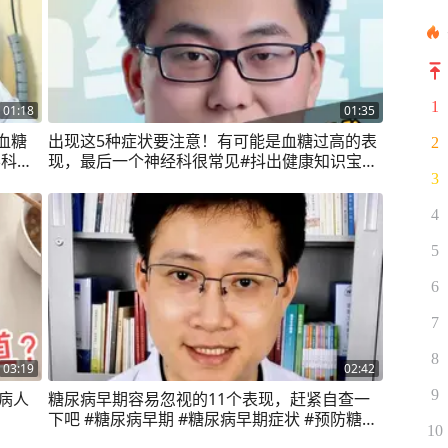
1
01:18
01:35
血糖
出现这5种症状要注意！有可能是血糖过高的表
2
学科普
现，最后一个神经科很常见#抖出健康知识宝藏
#糖尿病 #高血糖 @DOU+小助手
3
4
5
6
7
8
03:19
02:42
9
病人
糖尿病早期容易忽视的11个表现，赶紧自查一
下吧 #糖尿病早期 #糖尿病早期症状 #预防糖尿
10
病 #三多一少 #抖出健康知识宝藏