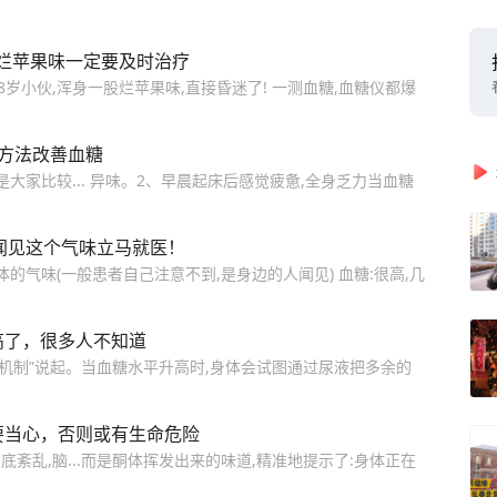
烂苹果味一定要及时治疗
8岁小伙,浑身一股烂苹果味,直接昏迷了! 一测血糖,血糖仪都爆
种方法改善血糖
大家比较... 异味。2、早晨起床后感觉疲惫,全身乏力当血糖
闻见这个气味立马就医！
的气味(一般患者自己注意不到,是身边的人闻见) 血糖:很高,几
高了，很多人不知道
机制”说起。当血糖水平升高时,身体会试图通过尿液把多余的
要当心，否则或有生命危险
紊乱,脑...而是酮体挥发出来的味道,精准地提示了:身体正在