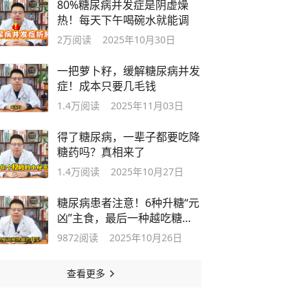
80%糖尿病并发症是阴虚燥
热！每天下午喝碗水就能调
2万
阅读
2025年10月30日
一把萝卜籽，缓解糖尿病并发
症！成本只要几毛钱
1.4万
阅读
2025年11月03日
得了糖尿病，一辈子都要吃降
糖药吗？真相来了
1.4万
阅读
2025年10月27日
糖尿病患者注意！6种升糖“元
凶”主食，最后一种越吃糖越
高
9872
阅读
2025年10月26日
查看更多