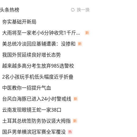
头条热榜
换一换
夯实基础开新局
大雨将至一家老小6分钟收完1千斤稻谷
美总统冷淡回应基辅遭袭：没掺和
我国外贸延续良好增长态势
越来越多高分考生放弃985选警校
2名小孩玩手机低头幅度近乎折叠
中医教你一招提升气血
台风白海豚已进入24小时警戒线
云南发现眼镜王蛇一家38口
土耳其总统签防务协议竖大拇指
国乒男单横滨冠军赛全军覆没