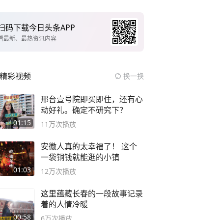
扫码下载今日头条APP
看最新、最热资讯内容
精彩视频
换一换
邢台壹号院即买即住，还有心
动好礼。确定不研究下？
01:15
11万
次播放
安徽人真的太幸福了！ 这个
一袋铜钱就能逛的小镇
01:03
12万
次播放
这里蕴藏长春的一段故事记录
着的人情冷暖
00:58
6万
次播放