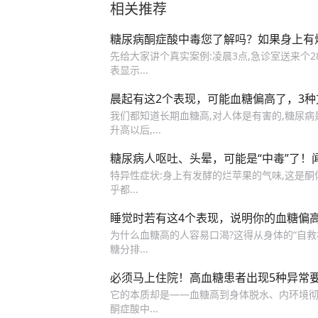
相关推荐
糖尿病酮症酸中毒您了解吗？如果身上有
先给大家讲个真实案例:凌晨3点,急诊室送来个2
表显示...
晨起有这2个表现，可能血糖偏高了，3
我们都知道长期血糖高,对人体是有害的,糖尿病是
升高以后,...
糖尿病人呕吐、头晕，可能是“中毒”了！
特异性症状:身上有发酵的烂苹果的气味,这是酮体
乎都...
睡觉时若有这4个表现，说明你的血糖偏
为什么血糖高的人容易口渴?这得从身体的“自救
糖分排...
必须马上住院！高血糖患者出现5种异常
它的本质却是——血糖高到身体脱水、内环境彻底
酮症酸中...