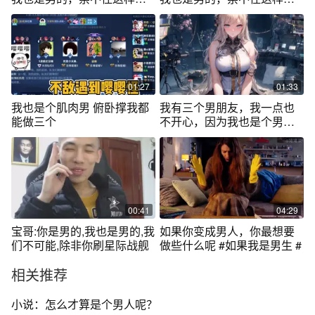
诱惑啊[流
诱惑啊[流泪]
01:27
01:33
我也是个肌肉男 俯卧撑我都
我有三个男朋友，我一点也
能做三个
不开心，因为我也是个男的
呀！
00:41
04:29
宝哥:你是男的,我也是男的,我
如果你变成男人，你最想要
们不可能,除非你刷星际战舰
做些什么呢 #如果我是男生 #
相关推荐
小说：怎么才算是个男人呢？