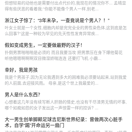
但想轻易的动他也是需要付出点代价的,我现在的情况你不... 孟晴显
得有些厌恶的看着我:“你能不能像个男人一样,别老...
浙江女子惊了：“3年未孕，一查竟说是个男人？！”
叶女士就是一个女性,细胞内却是完完全全的男性染色体,这到底是怎
么回事?“这是一种较为罕见的先天性性发育异常疾...
假如变成男生，一定要做最野的汉子！
扑倒男票啪啪啪是必须的 而且我要当攻 把男票压在身下爆他菊花
听他嗯嗯啊啊啊双目微湿娇喘连连 还要打飞机 小霸...
幸好，我是男孩
我是个男孩子,因为无论我遇到多大的困难我必须要站起来,站到我爱
的人前面,去迎接风雨。 母亲,是这个世上我最爱的...
男人是什么东西？
心想着这几年没有续写断人肝肠的情史,也没有干尽渣男无情的坏事,
哪个如痴如怨的女子发出这一声惊雷一样的控诉? ...
大一男生创单脚颠足球吉尼斯世界纪录：曾做两次心脏手
术，自学“踢”开命运另一扇门